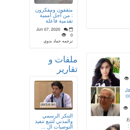
مثقفون ومفكرون
: من أجل أممية
تقدمية فاعلة
Jun 07, 2020
0
ترجمه حماد بدوي
ملفات و
تقارير
J
c
التنكر الرسمي
E
والمدني لتتبع تنفيذ
التوصيات ال ...