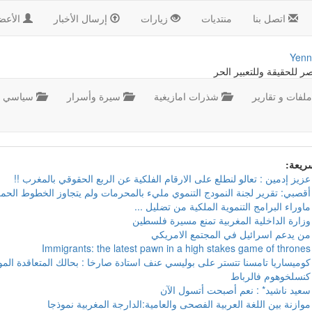
اتصل بنا
منتديات
زيارات
إرسال الأخبار
الأعض
Yenn
صر للحقيقة وللتعبير الحر
لفات و تقارير
شذرات امازيغية
سيرة وأسرار
سياسي
سريعة:
عزيز إدمين : تعالو لنطلع على الارقام الفلكية عن الربع الحقوقي بالمغرب !!
أقصبي: تقرير لجنة النمودج التنموي مليء بالمحرمات ولم يتجاوز الخطوط الحمر
ماوراء البرامج التنموية الملكية من تضليل ...
وزارة الداخلية المغربية تمنع مسيرة فلسطين
من يدعم اسرائيل في المجتمع الامريكي
Immigrants: the latest pawn in a high stakes game of thrones
كوميساريا تامسنا تتستر على بوليسي عنف استادة صارخا : بحالك المتعاقدة ال
كنسلخوهوم فالرباط
سعيد ناشيد* : نعم أصبحت أتسول الآن
موازنة بين اللغة العربية الفصحى والعامية:الدارجة المغربية نموذجا