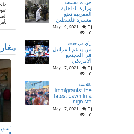
حوادث مجتمعية
جائح
وزارة الداخلية
عنون
المغربية تمنع
الصح
مسيرة فلسطين
بأمري
May 19, 2021
0
رأي في حدث
مغار
من يدعم اسرائيل
في المجتمع
الامريكي
May 17, 2021
0
باللاتينية
Immigrants: the
latest pawn in a
high sta ...
May 17, 2021
0
"سورة
السج