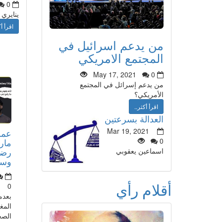
0
ينايري
اقرأ أك
من يدعم اسرائيل في
المجتمع الامريكي
May 17, 2021
0
من يدعم إسرائل في المجتمع
الأمريكي؟
اقرأ أكثر..
العدالة بسرعتين
Mar 19, 2021
عمر
مار
0
رضا
اسماعين يعقوبي
وسأذ
أقلام رأي
0
بعدم
المغ
الصح