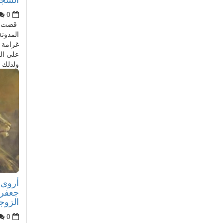
0
قضت ال
المدونة
غرامة ق
على الك
ولذلك ع
أروى ا
جعفر 
الزوج
0