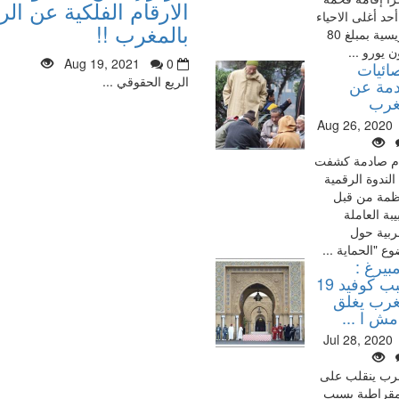
الارقام الفلكية عن ال
حد أغلى الاحياء
بالمغرب !!
الباريسية بمبلغ 80
ن يورو ...
Aug 19, 2021
0
ائيات
الريع الحقوقي ...
مة عن
غرب
Aug 26, 2020
م صادمة كشفت
الندوة الرقمية
ظمة من قبل
بة العاملة
ربية حول
ع "الحماية ...
بيرغ :
بسبب كوفيد 19
غرب يغلق
مش ا ...
Jul 28, 2020
رب ينقلب على
مقراطية بسبب