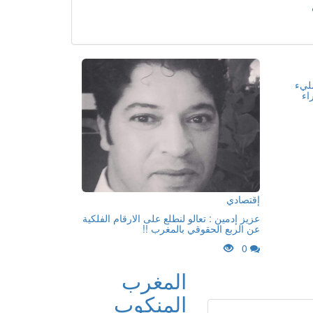
مليء
اء
إقتصادي
عزيز إدمين : تعالو لنطلع على الارقام الفلكية
عن الربع الحقوقي بالمغرب !!
0
المغرب
المنكوب