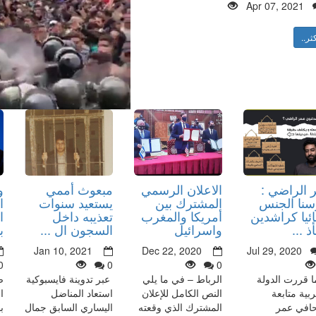
Apr 07, 2021
ثر..
 الراضي :
الاعلان الرسمي
مبعوث أممي
و
سنا الجنس
المشترك بين
يستعيد سنوات
ا
ئيا كراشدين
أمريكا والمغرب
تعذيبه داخل
ا
 ...
واسرائيل
السجون ال ...
ب
Jan 10, 2021
Dec 22, 2020
Jul 29, 2020
0
0
0
ا قررت الدولة
الرباط – في ما يلي
عبر تدوينة فايسبوكية
ص
ربية متابعة
النص الكامل للإعلان
استعاد المناضل
ا
افي عمر
المشترك الذي وقعته
اليساري السابق جمال
ب