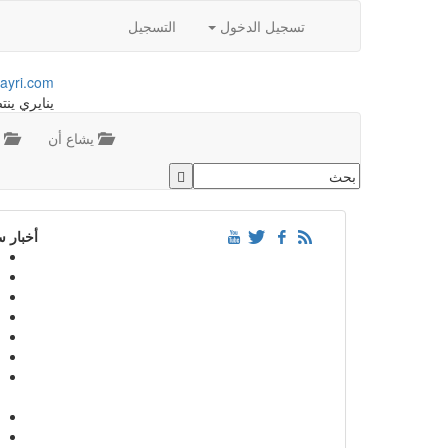
تسجيل الدخول
التسجيل
ayri.com
ينايري ينت
يشاع أن
م
أخبار 