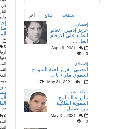
في أ
تعليقات
شائع
آخر
مليو
إحص
إقتصادي
صاد
عزيز إدمين : تعالو
الم
لنطلع على الارقام
الفل ...
0
Aug 19, 2021
أرقا
0
عنها 
إقتصادي
المن
أقصبي: تقرير لجنة النمودج
الشبي
التنموي مليء با ...
المغ
موضو
May 31, 2021
1
بلوم
جلالة الشعب
ماوراء البرامج
الم
التنموية الملكية
الها
من تضليل ...
May 31, 2021
0
0
المغ
الدي