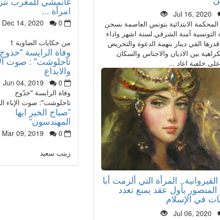
غانمشي للمغرب نتز
امرأة ...
Jul 16, 2020
Dec 14, 2020
0
محكمة الابتدائية بتونس العاصمة بسجن
 التونسية آمنة الشرقي لستة اشهر واداء
من حكايات الضاوية 1
درها الفي دينار بتهمة الدعوة والتحريض
وفاة الرايسة "خدوج
راهية بين الاديان والاجناس والسكان
تاحلوشت" : صوت الا
لى خلفية اعاد ...
والابداع
Jun 04, 2019
0
وفاة الرايسة "خدّوج
تاحلوشت": صوت الإباء الل
”صباح الخير ايها
المهندسون“
Mar 09, 2019
0
زينب سعيد
لقيروانية.. المرأة التي ألزمت أبا
المنصور بأول عقد يمنع تعدد
ات في الإسلام
Jul 06, 2020