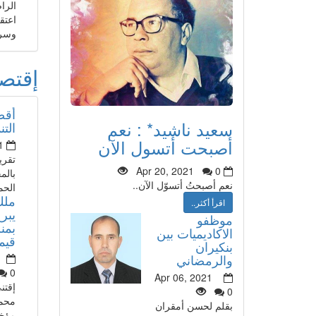
الرا
اعتق
وسري
إقتص
أقص
سعيد ناشيد* : نعم
التن
أصبحت أتسول الآن
1
تقري
Apr 20, 2021
0
بالم
نعم أصبحتُ أتسوّل الآن..
الحم
ملك
اقرأ أكثر..
يبرع
موظفو
بمن
الاكاديميات بين
قيمته 80
بنكيران
والرمضاني
0
Apr 06, 2021
إقتن
0
محم
بقلم لحسن أمقران
مؤخر