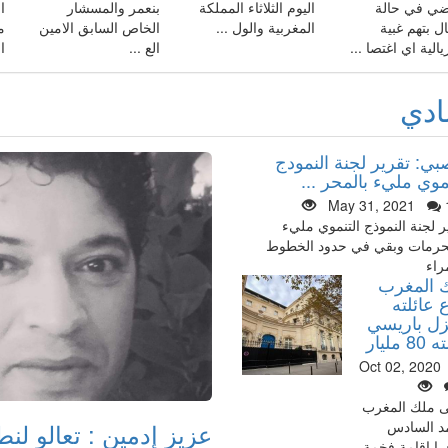
ضي في حالة
اليوم الثلاثاء المملكة
بنعمر والمسشار
ا
ال بتهم غبية
المغربية والول ...
الخاص السابق الامين
م
الية اي اغتصا ...
الع ...
ا
ادي
بي: تقرير لجنة النمودج
موي مليء بالمحر ...
May 31, 2021
ر لجنة النموذج التنموي مليء
حرمات وبقي في حدود الخطوط
راء
 المغرب
 عائلته
زل باريسي
 مليار
Oct 02, 2020
ى ملك المغرب
عزيز إدمين : تعالو لن
د السادس
ا إقامة فخمة