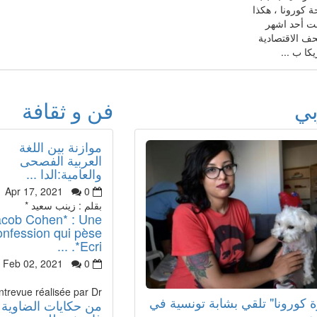
ة كورونا ، هكذا
ت أحد اشهر
ف الاقتصادية
كا ب ...
بي
فن و ثقافة
موازنة بين اللغة
العربية الفصحى
والعامية:الدا ...
Apr 17, 2021
0
بقلم : زينب سعيد *
acob Cohen* : Une
onfession qui pèse
.*Ecri ...
Feb 02, 2021
0
ntrevue réalisée par Dr.
 كورونا" تلقي بشابة تونسية في
من حكايات الضاوية :
ن