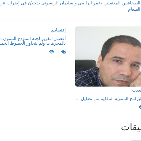
الصحافيين المعتقلين ،عمر الراضي و سليمان الريسوني يدخلان في إضراب عن
الطعام
إقتصادي
أقصبي: تقرير لجنة النمودج التنموي 
بالمحرمات ولم يتجاوز الخطوط الحمر
1
لشعب
لبرامج التنموية الملكية من تضليل ...
يقات