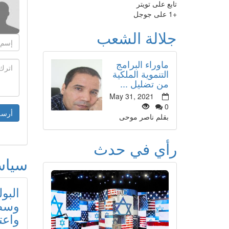
تابع على تويتر
+1 على جوجل
جلالة الشعب
ماوراء البرامج
التنموية الملكية
من تضليل ...
May 31, 2021
0
بقلم ناصر موحى
رأي في حدث
سيا
البو
وسط 
واعت