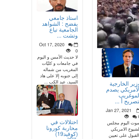
استاذ جامعي
يفضح : الشواهد
الجامعية تباع
وتشت ...
Oct 17, 2020
0
لا حديث الأمس و اليوم
في جامعات و كليّات
المغريب من شماله
إلى جنوبه إلا على هاد
السيد، عبد الكب ...
زير الخارجية
لأمريكي يصدم
لموغريب
تصريح أ ...
Jan 27, 2021
اختلالات في
وت اليوم مجلس
محاربة كورونا
لشيوخ الامريكي
(كوفيد19)
القبول على تعيين