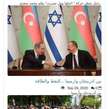
رحيل منظر حركة " احتلوا وول ستريت" بقلم محمد سعدي
بين اذربيجان وارمينيا ...النفط والطاقة
Sep 29, 2020
0
بين أذربيدجان وأرمينيا ..