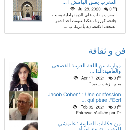
المغرب يغلق الهامش ا ...
Jul 28, 2020
0
المغرب ينقلب على الديمقراطية بسبب
جائحة كورونا ، هكذا عنونت أحد اشهر
الصحف الاقتصادية بأمريكا ب ...
فن و ثقافة
موازنة بين اللغة العربية الفصحى
والعامية:الدا ...
Apr 17, 2021
0
بقلم : زينب سعيد *
Jacob Cohen* : Une confession
qui pèse .*Ecri ...
Feb 02, 2021
0
Entrevue réalisée par Dr.
من حكايات الضاوية : غانمشي
للمغرب نتزوج امرأة ...