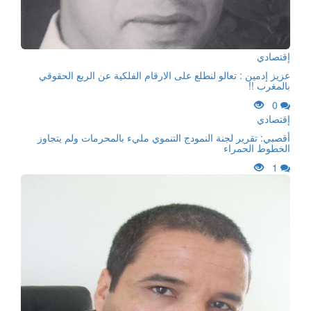
إقتصادي
عزيز إدمين : تعالو لنطلع على الارقام الفلكية عن الربع الحقوقي
بالمغرب !!
0
إقتصادي
أقصبي: تقرير لجنة النمودج التنموي مليء بالمحرمات ولم يتجاوز
الخطوط الحمراء
1