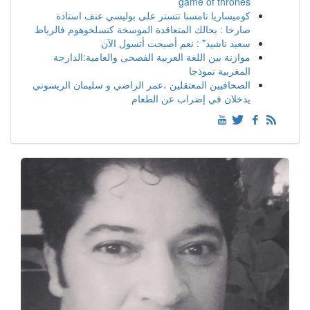
game of thrones
كوميساريا تامسنا تتستر على بوليسي عنف استادة
صارخا : بحالك المتعاقدة الموسخة كنسلخوهوم فالرباط
سعيد ناشيد* : نعم أصبحت أتسول الآن
موازنة بين اللغة العربية الفصحى والعامية:الدارجة
المغربية نموذجا
الصحافيين المعتقلين ،عمر الراضي و سليمان الريسوني
يدخلان في إضراب عن الطعام