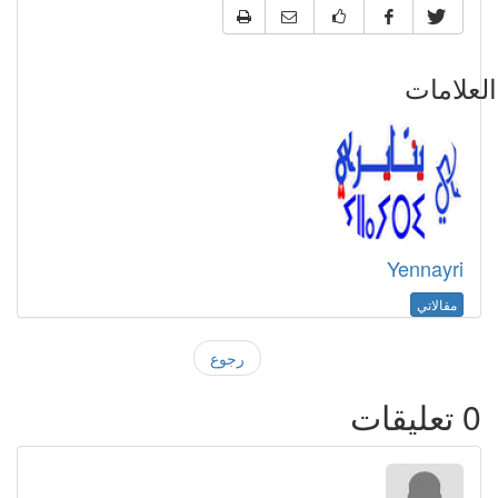
علامات
Yennayri
مقالاتي
رجوع
0
تعليقات