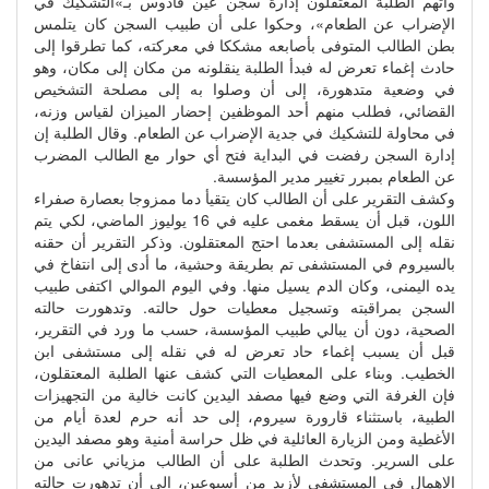
واتهم الطلبة المعتقلون إدارة سجن عين قادوس بـ»التشكيك في
الإضراب عن الطعام»، وحكوا على أن طبيب السجن كان يتلمس
بطن الطالب المتوفى بأصابعه مشككا في معركته، كما تطرقوا إلى
حادث إغماء تعرض له فبدأ الطلبة ينقلونه من مكان إلى مكان، وهو
في وضعية متدهورة، إلى أن وصلوا به إلى مصلحة التشخيص
القضائي، فطلب منهم أحد الموظفين إحضار الميزان لقياس وزنه،
في محاولة للتشكيك في جدية الإضراب عن الطعام. وقال الطلبة إن
إدارة السجن رفضت في البداية فتح أي حوار مع الطالب المضرب
عن الطعام بمبرر تغيير مدير المؤسسة.
وكشف التقرير على أن الطالب كان يتقيأ دما ممزوجا بعصارة صفراء
اللون، قبل أن يسقط مغمى عليه في 16 يوليوز الماضي، لكي يتم
نقله إلى المستشفى بعدما احتج المعتقلون. وذكر التقرير أن حقنه
بالسيروم في المستشفى تم بطريقة وحشية، ما أدى إلى انتفاخ في
يده اليمنى، وكان الدم يسيل منها. وفي اليوم الموالي اكتفى طبيب
السجن بمراقبته وتسجيل معطيات حول حالته. وتدهورت حالته
الصحية، دون أن يبالي طبيب المؤسسة، حسب ما ورد في التقرير،
قبل أن يسبب إغماء حاد تعرض له في نقله إلى مستشفى ابن
الخطيب. وبناء على المعطيات التي كشف عنها الطلبة المعتقلون،
فإن الغرفة التي وضع فيها مصفد اليدين كانت خالية من التجهيزات
الطبية، باستثناء قارورة سيروم، إلى حد أنه حرم لعدة أيام من
الأغطية ومن الزيارة العائلية في ظل حراسة أمنية وهو مصفد اليدين
على السرير. وتحدث الطلبة على أن الطالب مزياني عانى من
الإهمال في المستشفى لأزيد من أسبوعين، إلى أن تدهورت حالته