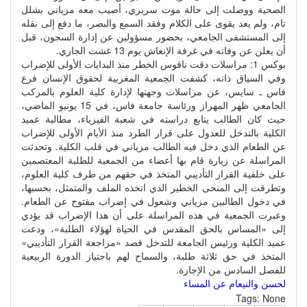
الصحية ووصلت إلى حالة موت سريري، أصيب معه مزياني بشلل
تام، ولم يعد يقوى على الكلام وفقد السمع والبصر، ما دفع إلى نقله
إلى المستشفى الجامعي، بحضور مسؤولين عن إدارة السجون، قبل
أن يعلن عن وفاته في غرفة الإنعاش يوم 13 غشت الجاري.
بوكس 1: مراسلات دقت ناقوس الخطر منذ البدايات الأولى للإضراب
وفي السياق ذاته، كشفت الجمعية المغربية لحقوق الإنسان فرع
فاس ـ سايس، عن مراسلات وجهتها لإدارة كلية العلوم بالمركب
الجامعي ظهر المهراز ورئاسة جامعة فاس، في 15 يونيو الماضي،
حيث كان الطالب يتابع دراسته في شعبة الفيزياء، مطالبة عميد
الكلية بالتدخل للعدول على قرار الطرد منذ الأيام الأولى للإضراب
عن الطعام الذي دخل فيه الطالب مزياني في قلب الكلية. وتحدثت
المراسلة عن زيارة قام بها أعضاء من الجمعية للطلبة المعتصمين
على خلفية القرار التأديبي المتخذ في حقهم من طرف كلية العلوم،
وتطرقت إلى المنحى الخطير الذي اتخذه الملف والمتمثل، بحسبها،
في دخول الطالبين مزياني وشعول في إضراب مفتوح عن الطعام.
وعبرت الجمعية في هذه المراسلة على أن هذا الإضراب قد يؤدي
إلى «المساس بالحق المقدس في الحياة لهؤلاء الطلبة»، ودعت
عميد الكلية ورئيس الجامعة للتدخل قصد «مراجعة القرار التأديبي»
المتخذ في حق ثلاثة طلبة، والسماح لهم باجتياز الدورة الربيعية
للفصل السادس من الإجازة.
لحسن والنيعام عن المساء
Tags:
None