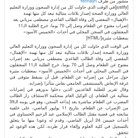
منشور من طرف
Yennayri
[justify]في الوقت الذي حاولت كل من إدارة السجون ووزارة التعليم
العالي ووزارة الصحة إصدار بلاغات متتالية تبعد كل منها تهمة
«الإهمال» المفضي إلى وفاة الطالب القاعدي مصطفى مزياني بعد
إضراب مفتوح عن الطعام وصل إلى 70 يوما، خرج الطلبة الـ11
المعتقلون في السجن المحلي في أحداث «الخميس الأسود»
بمعطيات مثيرة[/HTML]
في الوقت الذي حاولت كل من إدارة السجون ووزارة التعليم العالي
ووزارة الصحة إصدار بلاغات متتالية تبعد كل منها تهمة «الإهمال»
المفضي إلى وفاة الطالب القاعدي مصطفى مزياني بعد إضراب
مفتوح عن الطعام وصل إلى 70 يوما، خرج الطلبة الـ11 المعتقلون
في السجن المحلي في أحداث «الخميس الأسود» بمعطيات مثيرة
حول مراحل من إضرابه عن الطعام، قبل أن يسقط متوفى في
غرفة الإنعاش بالمستشفى الجامعي بفاس متأثرا بإضرابه.
وقال تقرير للطلبة القاعديين الذين دخلوا بدورهم في إضرابات
متتالية عن الطعام، إن الوكيل العام بمحكمة الاستئناف زار الطالب
المضرب عن الطعام مباشرة بعد إيداعه السجن، وهو في يومه الـ39
من الإضراب عن الطعام، بتاريخ 11 يوليوز الماضي، على خلفية
متابعته في قضية مقتل الطالب الإسلامي عبد الرحيم الحسناوي في
أحداث خميس 24 أبريل الماضي، وقدم له وعودا منها ما يتعلق
بالتسجيل في كلية العلوم وإلغاء قرار طرده، لكن هذه الوعود لم
تتحقق.