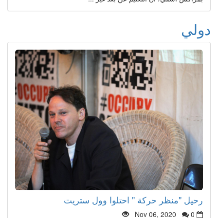
دولي
رحيل "منظر حركة " احتلوا وول ستريت
Nov 06, 2020
0