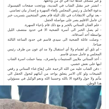
و غير مسجل عندها ابدا في أي من وثائقها.
- انشتر خبر مقتل الشاب في المدينة، ووعجت صفحات الفيسبوك
بدعوة العامل و رئيس المجلس بإلغاء السهرة و إصدار بيان تضامني.
- بعد توالي الانتقادات في تلك اليلة قام بعض المنتخبين بتسريب خبر
ان عامل الاقليم يصر على مواصلة الحفل.
- علم الفنان الستاتي بالخبر و مع ذلك قام بإحياء السهرة.
- لم يصل الخبر الى أسرة الضحية الا في حدود منتصف الليل
بواسطة أحد أصدقائه.
- وصلت عائلة الضحية الى سيدي قاسم في حدود الساعة الثالثة
صباحا.
- لم تلق أي اهتمام ولا أي استقبال ولا مد اي عون من طرف رئيس
المجلس و عامل سيدي قاسم.
- أخذ الستاتي ملايين السنتيمات وانصرف، بينما حملت اسرة الشاب
ابنها على نعش خشبي.
- دفن الشاب عليه من الله الرحمة على إيقاع غناء الستاتي و رقص
الشيخات ولو كان الامر يتعلق بواحد من أبنائهم لتحول الحفل الى
مأثم ولا حول ولاقوة الا بالله وحسبنا الله ونعم الوكيل في مسؤولي
هذا الوطن.