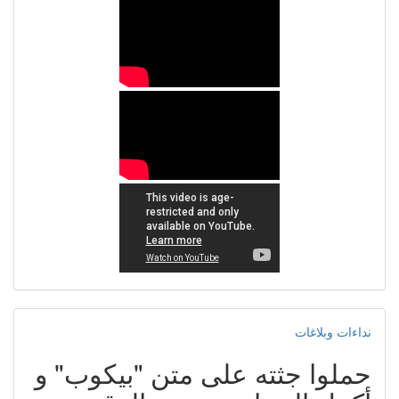
نداءات وبلاغات
حملوا جثته على متن "بيكوب" و