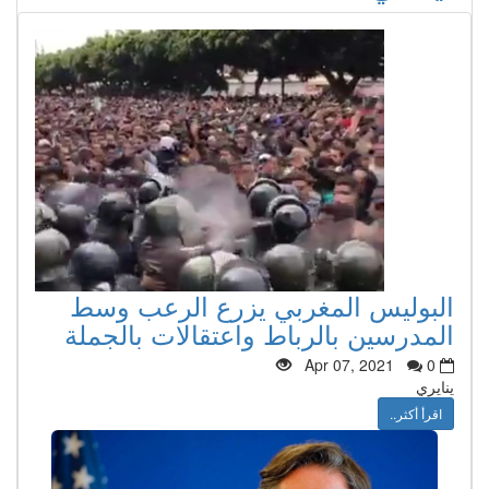
البوليس المغربي يزرع الرعب وسط
المدرسين بالرباط واعتقالات بالجملة
Apr 07, 2021
0
ينايري
اقرأ أكثر..