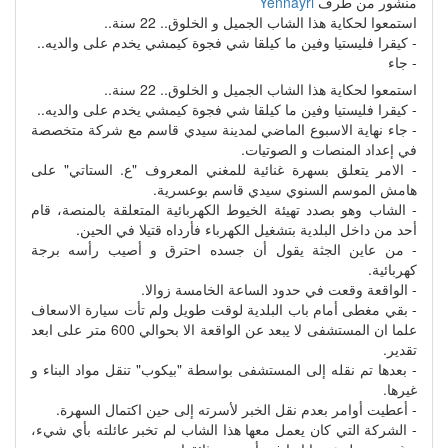
منشور من طرف
Yennayri
استمعوا لحكاية هذا الشاب الجميل و الخلوق.. 22 سنة..
- كيقرا فليستيا وفين ما كيلقا شي فجوة كيمشي يخدم على والديه..
- جاء
استمعوا لحكاية هذا الشاب الجميل و الخلوق.. 22 سنة..
- كيقرا فليستيا وفين ما كيلقا شي فجوة كيمشي يخدم على والديه..
- جاء نهاية الاسبوع الماضي لمدينة سيدي قاسم مع شركة متخصصة
في إعداد المنصات و الصوتيات.
- الامر يتعلق بسهرة غنائية للمغني المعروف "ع. الستاتي" على
هامش الموسم السنوي سيدي قاسم بوعسرية.
- الشاب وهو بصدد تهيئة الخيوط الكهربائية المتعلقة بالمنصة، قام
أحد من داخل البلدية بتشغيل الكهرباء فأرداه قتيلا في الحين.
- من عاين الجثة يقول أن جسده احترق و أصيب رأسه برجة
كهربائية.
- الواقعة وقعت في حدود الساعة الخامسة زوالا.
- بقي مغطى أمام باب البلدية لوقت طويل ولم تأت سيارة الاسعاف
علما ان المستشفى لا يبعد عن الواقعة الا بحوالي 600 متر على ابعد
تقدير.
- بعدها تم نقله إلى المستشفى بواسطة "بيكوب" تنقل مواد البناء و
غيرها.
- أعطيت أوامر بعدم نقل الخبر لأسرته إلى حين اكتمال السهرة.
- الشركة التي كان يعمل معها هذا الشاب لم تخبر عائلته بأي شيء،