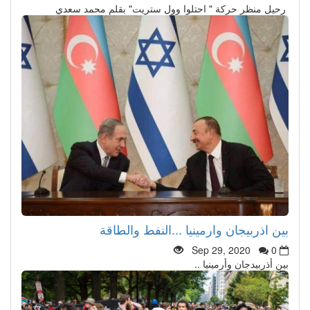
رحيل منظر حركة " احتلوا وول ستريت" بقلم محمد سعدي
بين اذربيجان وارمينيا ...النفط والطاقة
Sep 29, 2020
0
بين أذربيدجان وأرمينيا ..