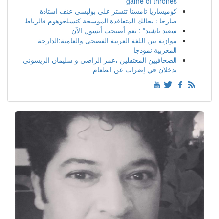
game of thrones
كوميساريا تامسنا تتستر على بوليسي عنف استادة
صارخا : بحالك المتعاقدة الموسخة كنسلخوهوم فالرباط
سعيد ناشيد* : نعم أصبحت أتسول الآن
موازنة بين اللغة العربية الفصحى والعامية:الدارجة
المغربية نموذجا
الصحافيين المعتقلين ،عمر الراضي و سليمان الريسوني
يدخلان في إضراب عن الطعام