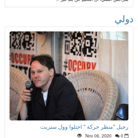
دولي
رحيل "منظر حركة " احتلوا وول ستريت
Nov 06, 2020
0