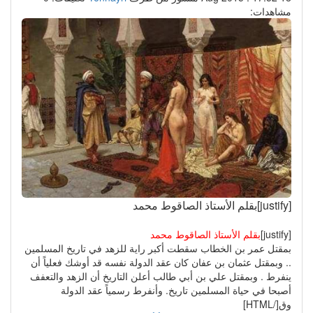
مشاهدات:
[justify]بقلم الأستاذ الصاقوط محمد
[justify]
بقلم الأستاذ الصاقوط محمد
بمقتل عمر بن الخطاب سقطت أكبر راية للزهد في تاريخ المسلمين
.. وبمقتل عثمان بن عفان كان عقد الدولة نفسه قد أوشك فعلياً أن
ينفرط . وبمقتل علي بن أبي طالب أعلن التاريخ أن الزهد والتعفف
أصبحا في حياة المسلمين تاريخ. وأنفرط رسمياً عقد الدولة
وق[/HTML]