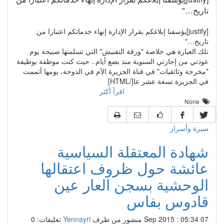
تاريخ…"
[justify]يؤسفنا إبلاغكم بقرار الإدارة إنهاء خدماتكم اعتبارا من
تاريخ…"
تلك العبارة هي خلاصة "ورقة التفنيش" التي تسلمتها صبيحة يوم
عودتي من إجازتي السنوية منذ بضع أيام.. حيث كنت موظفة بوظيفة
"مخرجة وثائقيات" في قناة الجزيرة الأم في الدوحة، يومها أتممت
في الجزيرة تسعة عشر عا[/HTML]
اقرأ أكثر
None
سيرة وأسرار
شهادة المعتقلة السياسية
عائشة حول ظروف اعتقالها
الوحشية بسجن العار عين
قادوس بفاس
07 Sep 2015 : 05:34
منشور من طرف
Yennayri
تعليقات: 0