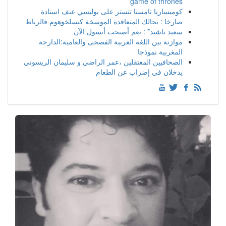
game of thrones
كوميساريا تامسنا تتستر على بوليسي عنف استادة
صارخا : بحالك المتعاقدة الموسخة كنسلخوهوم فالرباط
سعيد ناشيد* : نعم أصبحت أتسول الآن
موازنة بين اللغة العربية الفصحى والعامية:الدارجة
المغربية نموذجا
الصحافيين المعتقلين ،عمر الراضي و سليمان الريسوني
يدخلان في إضراب عن الطعام