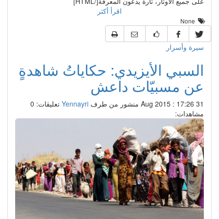
على جميع الأوتار، تارة يدعون المعرفة[/HTML]
اقرأ أكثر
None
سيرة وأسرار
السبي الأيزيدي: حكاياتُ شاهدةٍ
عن مسبيّات داعش
31 Aug 2015 : 17:26
منشور من طرف
Yennayri
تعليقات: 0
مشاهدات: