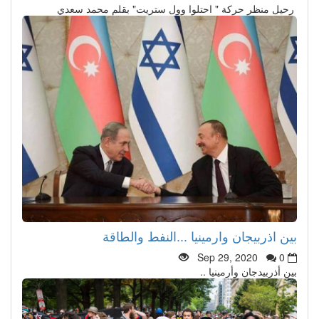
رحيل منظر حركة " احتلوا وول ستريت" بقلم محمد سعدي
بين اذربيجان وارمينيا ...النفط والطاقة
Sep 29, 2020
0
بين أذربيدجان وأرمينيا ..