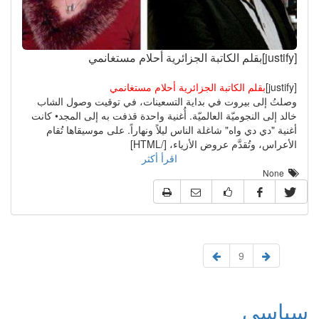
[justify]بقلم الكاتبة الجزائرية أحلام مستغانمي
[justify]
بقلم الكاتبة الجزائرية أحلام مستغانمي
وصلتُ إلى بيروت في بداية التسعينات، في توقيت وصول الشاب
خالد إلى النجوميّة العالميّة. أُغنية واحدة قذفت به إلى المجد• كانت
أغنية "دي دي واه" شاغلة الناس ليلاً ونهاراً. على موسيقاها تُقام
الأعراس، وتُقدَّم عروض الأزياء، [/HTML]
اقرأ أكثر
None
9
سياسي