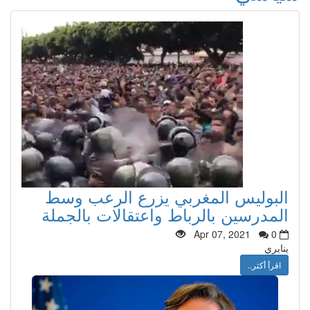
البوليس المغربي يزرع الرعب وسط
المدرسين بالرباط واعتقالات بالجملة
Apr 07, 2021
0
ينايري
اقرأ أكثر..