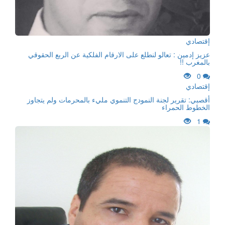
إقتصادي
عزيز إدمين : تعالو لنطلع على الارقام الفلكية عن الربع الحقوقي
بالمغرب !!
0
إقتصادي
أقصبي: تقرير لجنة النمودج التنموي مليء بالمحرمات ولم يتجاوز
الخطوط الحمراء
1