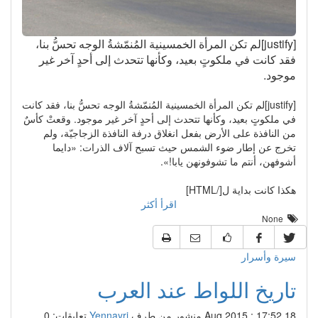
[justify]لم تكن المرأة الخمسينية المُنمّشةُ الوجه تحسُّ بنا،
فقد كانت في ملكوتٍ بعيد، وكأنها تتحدث إلى أحدٍ آخر غير
موجود.
[justify]لم تكن المرأة الخمسينية المُنمّشةُ الوجه تحسُّ بنا، فقد كانت
في ملكوتٍ بعيد، وكأنها تتحدث إلى أحدٍ آخر غير موجود. وقعتْ كأسٌ
من النافذة على الأرض بفعل انغلاق درفة النافذة الزجاجيّة، ولم
تخرج عن إطار ضوء الشمس حيث تسبح آلاف الذرات: «دايما
أشوفهن، أنتم ما تشوفونهن يابا!».
هكذا كانت بداية ل[/HTML]
اقرأ أكثر
None
سيرة وأسرار
تاريخ اللواط عند العرب
18 Aug 2015 : 17:52
منشور من طرف
Yennayri
تعليقات: 0