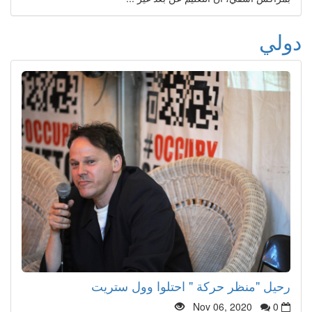
دولي
رحيل "منظر حركة " احتلوا وول ستريت
Nov 06, 2020
0