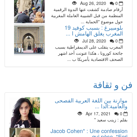
Aug 26, 2020
0
أرقام صادمة كشفت عنها الندوة الرقمية
المنظمة من قبل الشبيبة العاملة المغربية
حول موضوع "الحماية ...
بلومبيرغ : بسبب كوفيد 19
المغرب يغلق الهامش ا ...
Jul 28, 2020
0
المغرب ينقلب على الديمقراطية بسبب
جائحة كورونا ، هكذا عنونت أحد اشهر
الصحف الاقتصادية بأمريكا ب ...
فن و ثقافة
موازنة بين اللغة العربية الفصحى
والعامية:الدا ...
Apr 17, 2021
0
بقلم : زينب سعيد *
Jacob Cohen* : Une confession
qui pèse .*Ecri ...