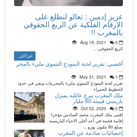
عزيز إدمين : تعالو لنطلع على
الارقام الفلكية عن الربع الحقوقي
بالمغرب !!
Aug 19, 2021
0
الريع الحقوقي ...
اقرأ أكثر..
أقصبي: تقرير لجنة النمودج التنموي مليء بالمحر
...
May 31, 2021
1
تقرير لجنة النموذج التنموي مليء بالمحرمات وبقي في حدود
الخطوط الحمراء
ملك المغرب يبرع عائلته بمنزل
باريسي قيمته 80 مليار
Oct 02, 2020
0
إقتنى ملك المغرب محمد السادس مؤخرا
إقامة فخمة في أحد أغلى الاحياء الباريسية
بمبلغ 80 مليون يورو ...
إحصائيات صادمة عن المغرب