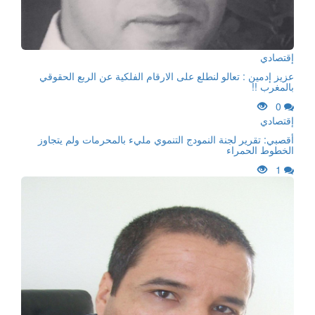
إقتصادي
عزيز إدمين : تعالو لنطلع على الارقام الفلكية عن الربع الحقوقي
بالمغرب !!
0
إقتصادي
أقصبي: تقرير لجنة النمودج التنموي مليء بالمحرمات ولم يتجاوز
الخطوط الحمراء
1