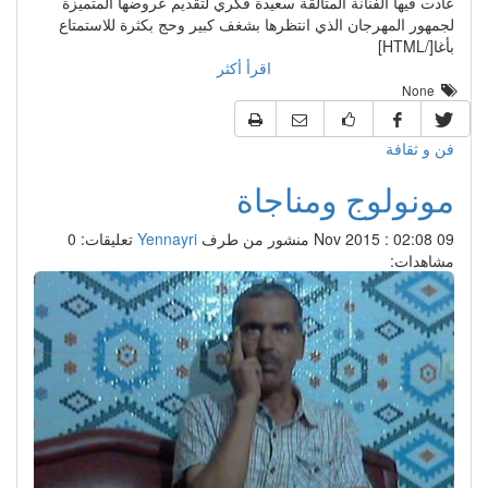
عادت فيها الفنانة المتألقة سعيدة فكري لتقديم عروضها المتميزة
لجمهور المهرجان الذي انتظرها بشغف كبير وحج بكثرة للاستمتاع
بأغا[/HTML]
اقرأ أكثر
None
فن و ثقافة
مونولوج ومناجاة
09 Nov 2015 : 02:08
منشور من طرف
Yennayri
تعليقات: 0
مشاهدات: