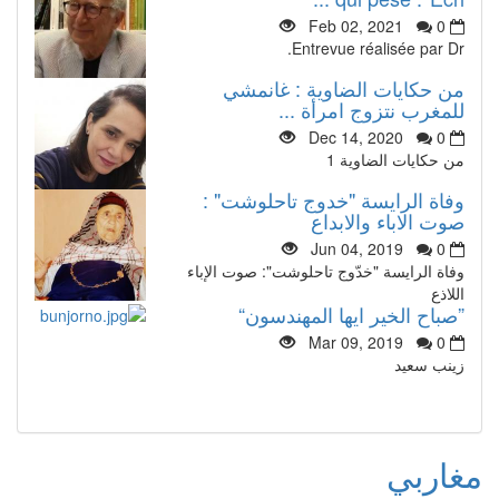
Feb 02, 2021
0
Entrevue réalisée par Dr.
من حكايات الضاوية : غانمشي
للمغرب نتزوج امرأة ...
Dec 14, 2020
0
من حكايات الضاوية 1
وفاة الرايسة "خدوج تاحلوشت" :
صوت الاباء والابداع
Jun 04, 2019
0
وفاة الرايسة "خدّوج تاحلوشت": صوت الإباء
اللاذع
”صباح الخير ايها المهندسون“
Mar 09, 2019
0
زينب سعيد
مغاربي