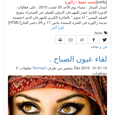
[justify]
محمد حفيظ / زاكورة
أسدل الستار ، مساء يوم الأحد 20 غشت 2015 ، على فعاليات
الدورة الثانية عشر للمهرجان الدولي للفيلم عبر الصحراء بتتويج
الفيلم اليمني " أنا نجوم " بالجائزة الكبرى للمهرجان الذي احتضنته
مدينة زاكورة في الفترة الممتدة مابين 17 و 20 دجنبر الجار[/HTML]
اقرأ أكثر
None
فن و ثقافة
لقاء عيون الصباح .
10 Dec 2015 : 01:01
منشور من طرف
Yennayri
تعليقات: 0
مشاهدات: