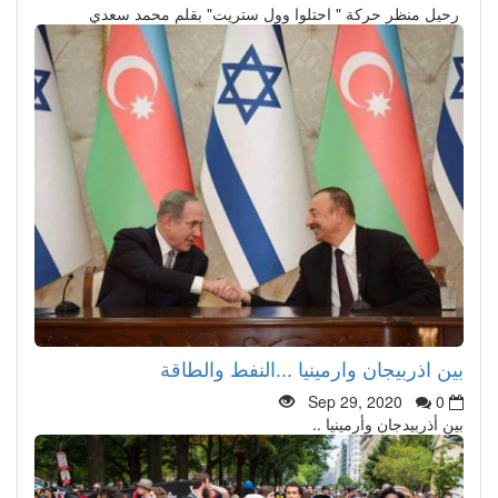
رحيل منظر حركة " احتلوا وول ستريت" بقلم محمد سعدي
بين اذربيجان وارمينيا ...النفط والطاقة
Sep 29, 2020
0
بين أذربيدجان وأرمينيا ..