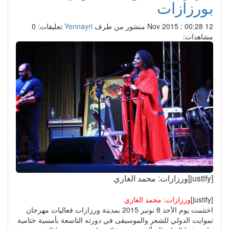
بورزازات
12 Nov 2015 : 00:28
منشور من طرف
Yennayri
تعليقات: 0
مشاهدات:
[justify]ورزازات: محمد الغازي
[justify]
ورزازات: محمد الغازي
اختتمت يوم الأحد 8 نونبر 2015 بمدينة ورزازات فعاليات مهرجان
تموايت الدولي للشعر والموسيقى في دورته التاسعة بأمسية ختامية