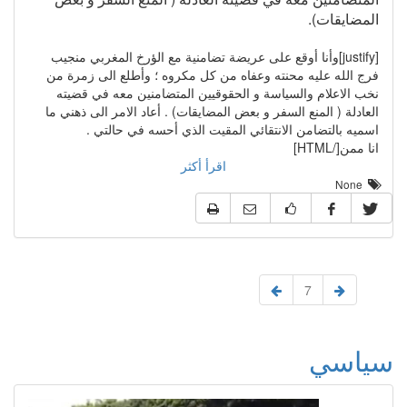
المضايقات).
[justify]وأنا أوقع على عريضة تضامنية مع الؤرخ المغربي منجيب
فرج الله عليه محنته وعفاه من كل مكروه ؛ وأطلع الى زمرة من
نخب الاعلام والسياسة و الحقوقيين المتضامنين معه في قضيته
العادلة ( المنع السفر و بعض المضايقات) . أعاد الامر الى ذهني ما
اسميه بالتضامن الانتقائي المقيت الذي أحسه في حالتي .
انا ممن[/HTML]
اقرأ أكثر
None
7
سياسي