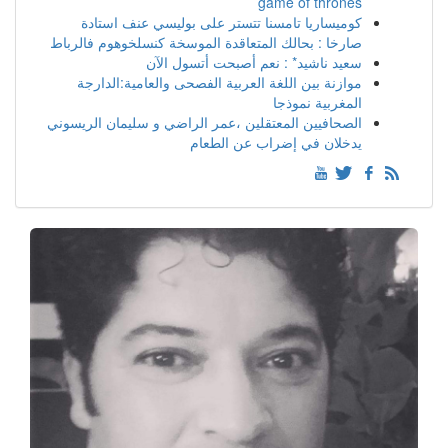
game of thrones
كوميساريا تامسنا تتستر على بوليسي عنف استادة
صارخا : بحالك المتعاقدة الموسخة كنسلخوهوم فالرباط
سعيد ناشيد* : نعم أصبحت أتسول الآن
موازنة بين اللغة العربية الفصحى والعامية:الدارجة
المغربية نموذجا
الصحافيين المعتقلين ،عمر الراضي و سليمان الريسوني
يدخلان في إضراب عن الطعام