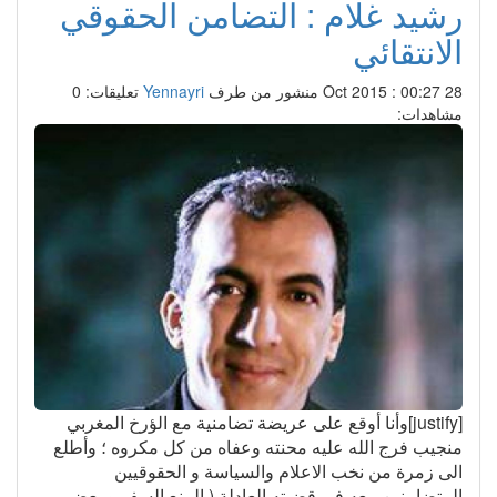
رشيد غلام : التضامن الحقوقي
الانتقائي
28 Oct 2015 : 00:27
منشور من طرف
Yennayri
تعليقات: 0
مشاهدات:
[justify]وأنا أوقع على عريضة تضامنية مع الؤرخ المغربي
منجيب فرج الله عليه محنته وعفاه من كل مكروه ؛ وأطلع
الى زمرة من نخب الاعلام والسياسة و الحقوقيين
المتضامنين معه في قضيته العادلة ( المنع السفر و بعض