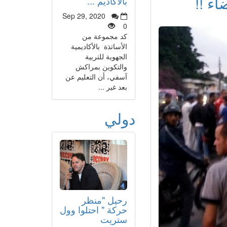
ء !!
بالأكاديم ...
Sep 29, 2020
0
كد مجموعة من
الأساتذة بالأكاديمية
الجهوية للتربية
والتكوين بمراكش
آسفي، أن التعليم عن
بعد غير ...
دولي
رحيل "منظر
حركة " احتلوا وول
ستريت