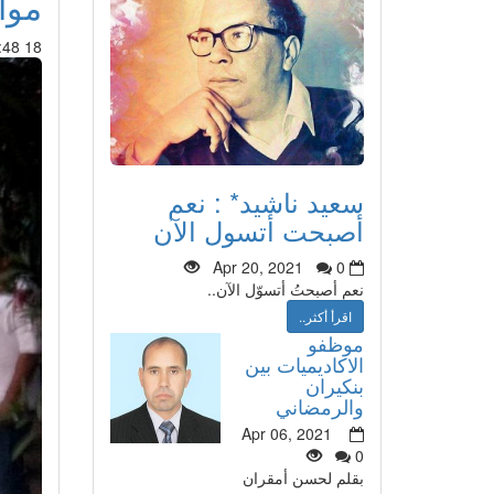
موا
18 Oct 2014 : 18:48
سعيد ناشيد* : نعم
أصبحت أتسول الآن
Apr 20, 2021
0
نعم أصبحتُ أتسوّل الآن..
اقرأ أكثر..
موظفو
الاكاديميات بين
بنكيران
والرمضاني
Apr 06, 2021
0
بقلم لحسن أمقران