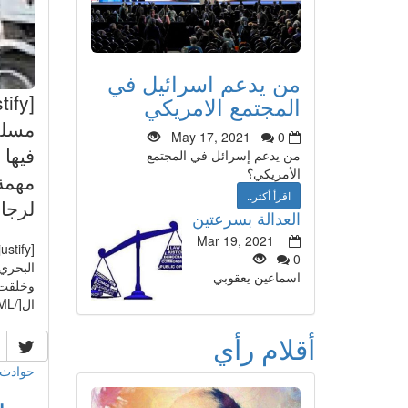
من يدعم اسرائيل في
المجتمع الامريكي
مسلح
May 17, 2021
0
فيها 
من يدعم إسرائل في المجتمع
الأمريكي؟
مهمة
اقرأ أكثر..
لرجال
العدالة بسرعتين
Mar 19, 2021
0
البحري 
اسماعين يعقوبي
وخلقت 
ال[/HTML]
أقلام رأي
حوادث 