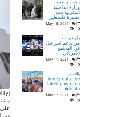
حوادث مجتمعية
وزارة الداخلية
المغربية تمنع
مسيرة فلسطين
May 19, 2021
0
رأي في حدث
من يدعم اسرائيل
في المجتمع
الامريكي
May 17, 2021
0
باللاتينية
Immigrants: the
latest pawn in a
high sta ...
May 17, 2021
مشتب
0
على 
في إ