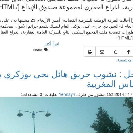
رية، الذراع العقاري لمجموعة صندوق الإيداع [/HTML]
[justify] أحالت الفرقة الوطنية للشرطة القضائية،
 العام لـ«السي دي جي»، على الوكيل العام للملك بقسم جرائم الأموال بمحكمة
طورات فضيحة ملف المجمع السكني التابع للشركة العامة العقارية، الذراع الع
HT]
اقرأ أكثر
None
مجتمعية
ل : نشوب حريق هائل بحي بوزكري بم
اس المغربية
منشور من طرف
Yennayri
تعليقات: 0
مشاهدات: