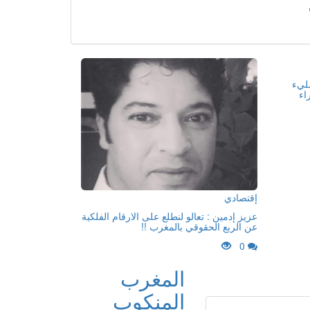
مليء
اء
إقتصادي
عزيز إدمين : تعالو لنطلع على الارقام الفلكية
عن الربع الحقوقي بالمغرب !!
0
المغرب
المنكوب