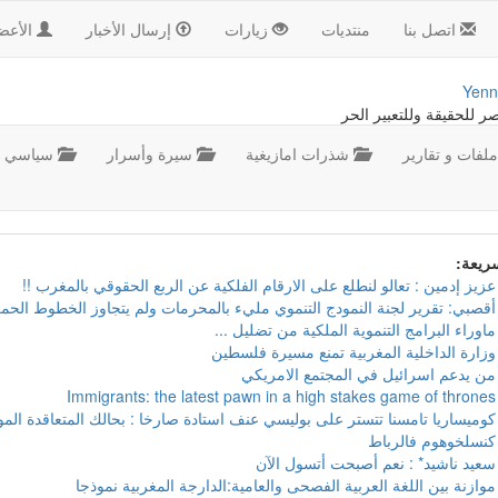
اتصل بنا
منتديات
زيارات
إرسال الأخبار
الأعض
Yenn
صر للحقيقة وللتعبير الحر
لفات و تقارير
شذرات امازيغية
سيرة وأسرار
سياسي
سريعة:
عزيز إدمين : تعالو لنطلع على الارقام الفلكية عن الربع الحقوقي بالمغرب !!
أقصبي: تقرير لجنة النمودج التنموي مليء بالمحرمات ولم يتجاوز الخطوط الحمر
ماوراء البرامج التنموية الملكية من تضليل ...
وزارة الداخلية المغربية تمنع مسيرة فلسطين
من يدعم اسرائيل في المجتمع الامريكي
Immigrants: the latest pawn in a high stakes game of thrones
كوميساريا تامسنا تتستر على بوليسي عنف استادة صارخا : بحالك المتعاقدة ال
كنسلخوهوم فالرباط
سعيد ناشيد* : نعم أصبحت أتسول الآن
موازنة بين اللغة العربية الفصحى والعامية:الدارجة المغربية نموذجا