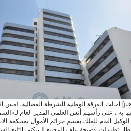
ها به ، على رأسهم أنس العلمي المدير العام لـ«ال
الوكيل العام للملك بقسم جرائم الأموال بمحكمة الا
طار تطورات فضيحة ملف المجمع السكني التابع للشر