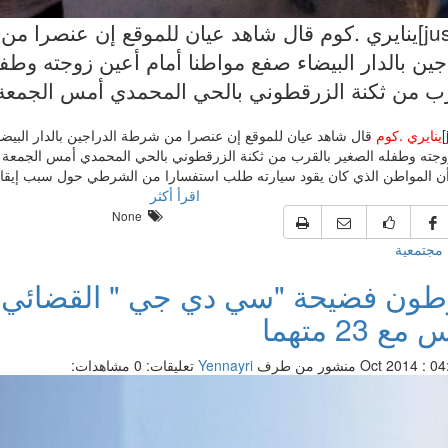
[justify]ينايري .كوم قال شاهد عيان للموقع إن عنصرا 
جين بالدار البيضاء صفع مواطنا أمام أعين زوجته وطف
ب من ثكنة الزرقطوني بالحي المحمدي أمس الجمعة 17 اكتوبر
ينايري .كوم
قال شاهد عيان للموقع إن عنصرا من شرطة الدراجين بالدار البيضا
ن المواطن الذي كان يقود سيارته طلب استفسارا من الشرطي حول سبب إيقافه بدو
اقرأ أكثر
None
مجتمعية
طون فضيحة "سي دي جي " القضائي 
ع 23 متهما
منشور من طرف
Yennayri
تعليقات: 0
مشاهدات: