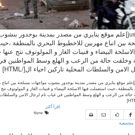
[justify]علم موقع ينايري من مصدر بمدينة بوجدور بنش
ة بين اتباع مهربين للاخطبوط البحري بالمنطقة ،ح
الاسلحة البيضاء و قنينات الغاز و المولوتوف نتج عنها 
 وخلقت حالة من الرعب و الهلع وسط المواطنين في 
 الامن والسلطات المحلية تاركين احياء ال[/HTML]
[justify]علم موقع ينايري من مصدر بمدينة بوجدور بنشوب مواجهات مسلحة بين اتباع
بالمنطقة ،حيث استعملت فيها الاسلحة البيضاء و قنينات الغاز و المولوتوف نتج 
حالة من الرعب و الهلع وسط المواطنين في غياب تام لرجال الامن والسلطات ا
اقرأ أكثر
None
مجتمعية