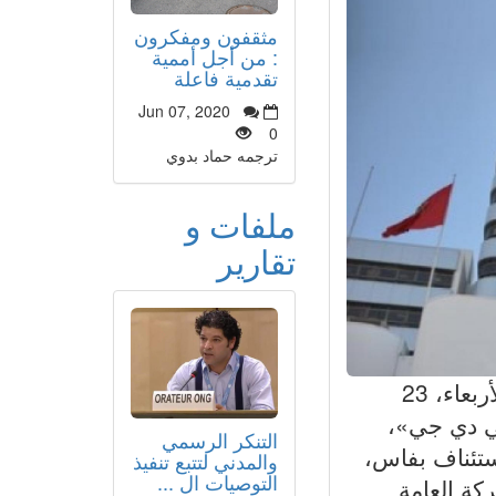
مثقفون ومفكرون
: من أجل أممية
تقدمية فاعلة
Jun 07, 2020
0
ترجمه حماد بدوي
ملفات و
تقارير
[justify] أحالت الفرقة الوطنية للشرطة القضائية، أمس الأربعاء، 23
سي دي جي»،
التنكر الرسمي
ستئناف بفاس،
والمدني لتتبع تنفيذ
التوصيات ال ...
كة العامة