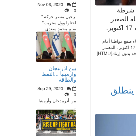
Nov 06, 2020
من شرطة
0
رحيل منظر حركة "
له الصغير
احتلوا وول ستريت"
.
بقلم محمد سعدي
ء صفع مواطنا أمام
أعين زوجته وطفله الصغير بالقرب من ثكنة الزرقطوني بالحي المحمدي أمس الجمعة 17 اكتوبر . المصدر
ن إرتك[/HTML]
بين اذربيجان
وارمينيا ...النفط
والطاقة
ينطلق
Sep 29, 2020
0
بين أذربيدجان وأرمينيا
..