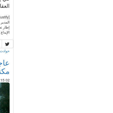
العقا
المدير
إطار ت
الإيداع [/ML
حوادث 
عاج
مكن
02 Oct 2014 : 17:15