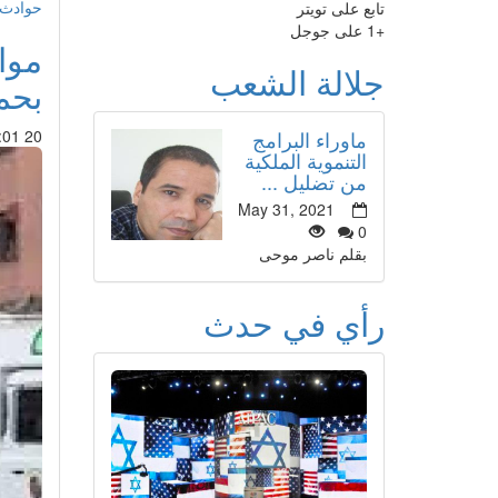
حوادث 
تابع على تويتر
+1 على جوجل
موا
جلالة الشعب
بحم
ماوراء البرامج
20 Oct 2014 : 14:01
التنموية الملكية
من تضليل ...
May 31, 2021
0
بقلم ناصر موحى
رأي في حدث