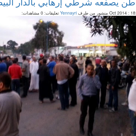
طن يصفعه شرطي إرهابي بالدار البيضا
منشور من طرف
Yennayri
تعليقات: 0
مشاهدات: