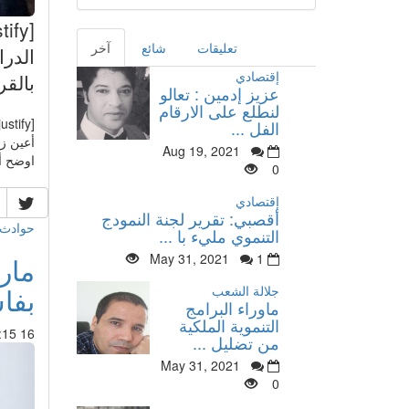
تعليقات
شائع
آخر
الدرا
إقتصادي
بالقر
عزيز إدمين : تعالو
لنطلع على الارقام
[justify]
الفل ...
Aug 19, 2021
اوضح أ
0
إقتصادي
أقصبي: تقرير لجنة النمودج
حوادث 
التنموي مليء با ...
May 31, 2021
1
مار
بفاس م
جلالة الشعب
ماوراء البرامج
التنموية الملكية
16 Oct 2014 : 04:15
من تضليل ...
May 31, 2021
0