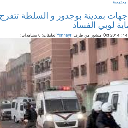
مجتمعية
جهات بمدينة بوجدور و السلطة تتفرج 
اية لوبي الفساد
منشور من طرف
Yennayri
تعليقات: 0
مشاهدات: