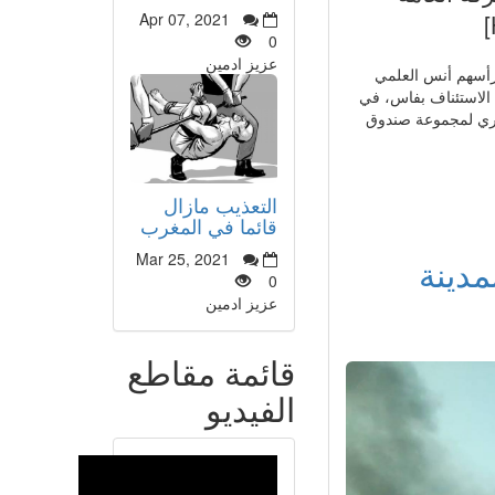
Apr 07, 2021
0
عزيز ادمين
 أمس الأربعاء، 23 مشتبها به ، على رأسهم أنس العلمي
 الاستئناف بفاس، في
قاري لمجموعة صندوق
التعذيب مازال
قائما في المغرب
Mar 25, 2021
دينة
0
عزيز ادمين
قائمة مقاطع
الفيديو