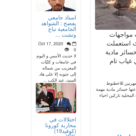
استاذ جامعي
يفضح : الشواهد
الجامعية تباع
وب مواجهات
وتشت ...
يث استعملت
Oct 17, 2020
0
خسائر مادية
لا حديث الأمس و اليوم
غياب تام
في جامعات و كليّات
المغريب من شماله
إلى جنوبه إلا على هاد
السيد، عبد الكب ...
 مهربين للاخطبوط
عنها خسائر مادية مهمة
لمحلية تاركين احياء
اختلالات في
محاربة كورونا
(كوفيد19)