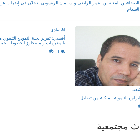
الصحافيين المعتقلين ،عمر الراضي و سليمان الريسوني يدخلان في إضراب عن
الطعام
إقتصادي
أقصبي: تقرير لجنة النمودج التنموي 
بالمحرمات ولم يتجاوز الخطوط الحمر
1
لشعب
لبرامج التنموية الملكية من تضليل ...
ث مجتمعية