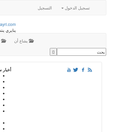
تسجيل الدخول
التسجيل
ayri.com
ينايري ينت
يشاع أن
م
أخبار 