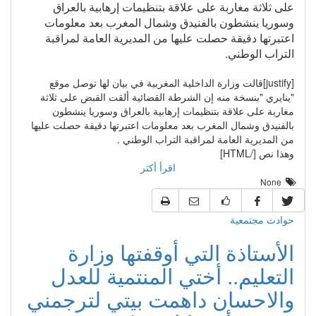
على ثلاثة مغاربة على علاقة بتنظيمات إرهابية بالعراق
وسوريا ينشطون بالفنيدق وشمال المغرب بعد معلومات
اعتبرتها دقيقة حصلت عليها من المديرية العامة لمراقبة
التراب الوطني.
[justify]قالت وزارة الداخلية المغربية في بيان لها توصل موقع
"ينايري "بنسخة منه إن الشرطة القضائية ألقت القبض على ثلاثة
مغاربة على علاقة بتنظيمات إرهابية بالعراق وسوريا ينشطون
بالفنيدق وشمال المغرب بعد معلومات اعتبرتها دقيقة حصلت عليها
من المديرية العامة لمراقبة التراب الوطني .
وهذا نص [/HTML]
اقرأ أكثر
None
حوادث مجتمعية
الأستاذة التي أوقفتها وزارة
التعليم.. أختي المنتمية للعدل
والاحسان داهمت بيتي لترجمني