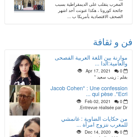
المغرب ينقلب على الديمقراطية بسبب
جائحة كورونا ، هكذا عنونت أحد اشهر
الصحف الاقتصادية بأمريكا ب ...
فن و ثقافة
موازنة بين اللغة العربية الفصحى
والعامية:الدا ...
Apr 17, 2021
0
بقلم : زينب سعيد *
Jacob Cohen* : Une confession
qui pèse .*Ecri ...
Feb 02, 2021
0
Entrevue réalisée par Dr.
من حكايات الضاوية : غانمشي
للمغرب نتزوج امرأة ...
Dec 14, 2020
0