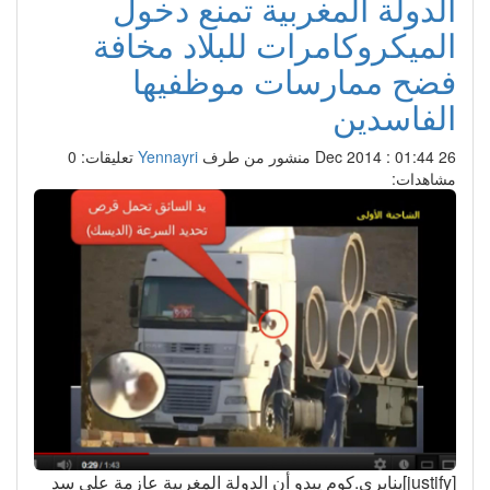
الدولة المغربية تمنع دخول
الميكروكامرات للبلاد مخافة
فضح ممارسات موظفيها
الفاسدين
26 Dec 2014 : 01:44
منشور من طرف
Yennayri
تعليقات: 0
مشاهدات:
[justify]ينايري.كوم يبدو أن الدولة المغربية عازمة على سد