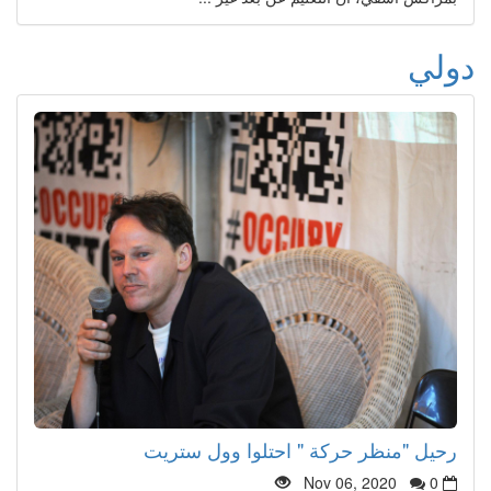
دولي
رحيل "منظر حركة " احتلوا وول ستريت
Nov 06, 2020
0