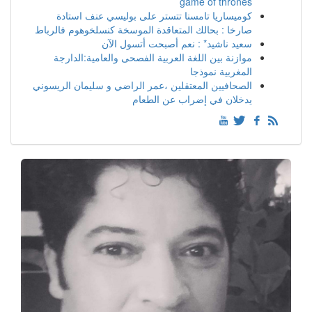
game of thrones
كوميساريا تامسنا تتستر على بوليسي عنف استادة
صارخا : بحالك المتعاقدة الموسخة كنسلخوهوم فالرباط
سعيد ناشيد* : نعم أصبحت أتسول الآن
موازنة بين اللغة العربية الفصحى والعامية:الدارجة
المغربية نموذجا
الصحافيين المعتقلين ،عمر الراضي و سليمان الريسوني
يدخلان في إضراب عن الطعام