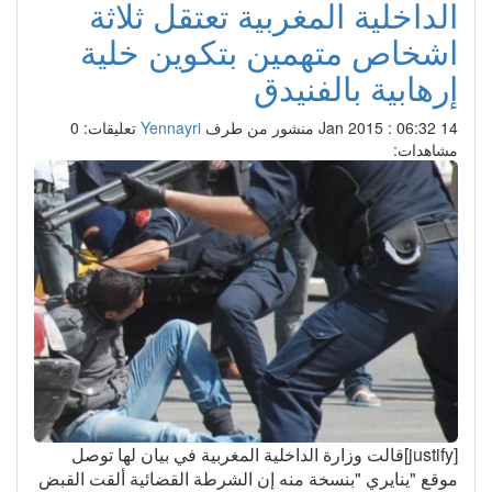
الداخلية المغربية تعتقل ثلاثة
اشخاص متهمين بتكوين خلية
إرهابية بالفنيدق
14 Jan 2015 : 06:32
منشور من طرف
Yennayri
تعليقات: 0
مشاهدات:
[justify]قالت وزارة الداخلية المغربية في بيان لها توصل
موقع "ينايري "بنسخة منه إن الشرطة القضائية ألقت القبض