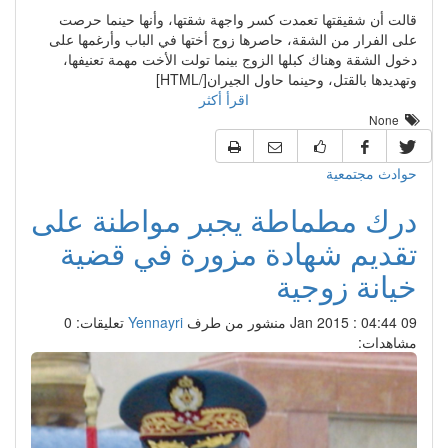
قالت أن شقيقتها تعمدت كسر واجهة شقتها، وأنها حينما حرصت
على الفرار من الشقة، حاصرها زوج أختها في الباب وأرغمها على
دخول الشقة وهناك كبلها الزوج بينما تولت الأخت مهمة تعنيفها،
وتهديدها بالقتل، وحينما حاول الجيران[/HTML]
اقرأ أكثر
None
حوادث مجتمعية
درك مطماطة يجبر مواطنة على
تقديم شهادة مزورة في قضية
خيانة زوجية
09 Jan 2015 : 04:44
منشور من طرف
Yennayri
تعليقات: 0
مشاهدات: