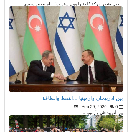
رحيل منظر حركة " احتلوا وول ستريت" بقلم محمد سعدي
بين اذربيجان وارمينيا ...النفط والطاقة
Sep 29, 2020
0
بين أذربيدجان وأرمينيا ..