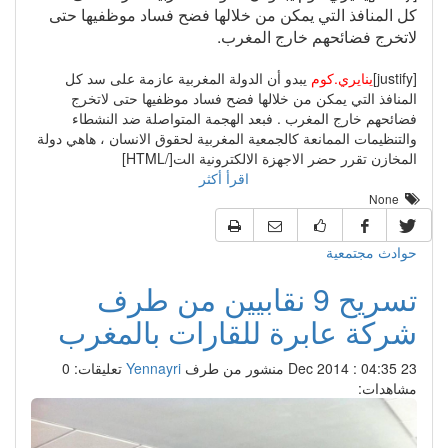
كل المنافذ التي يمكن من خلالها فضح فساد موظفيها حتى
لاتخرج فضائحهم خارج المغرب.
[justify]
ينايري.كوم
يبدو أن الدولة المغربية عازمة على سد كل
المنافذ التي يمكن من خلالها فضح فساد موظفيها حتى لاتخرج
فضائحهم خارج المغرب . فبعد الهجمة المتواصلة ضد النشطاء
والتنظيمات الممانعة كالجمعية المغربية لحقوق الانسان ، هاهي دولة
المخازن تقرر حضر الاجهزة الالكترونية الت[/HTML]
اقرأ أكثر
None
حوادث مجتمعية
تسريح 9 نقابيين من طرف
شركة عابرة للقارات بالمغرب
23 Dec 2014 : 04:35
منشور من طرف
Yennayri
تعليقات: 0
مشاهدات: