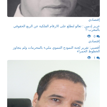
إقتصادي
عزيز إدمين : تعالو لنطلع على الارقام الفلكية عن الربع الحقوقي
بالمغرب !!
0
إقتصادي
أقصبي: تقرير لجنة النمودج التنموي مليء بالمحرمات ولم يتجاوز
الخطوط الحمراء
1