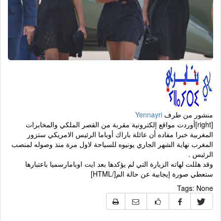
منشور من طرف
Yennayri
[right]أوردت مواقع إلكترونية مقربة من القصر الملكي والمخابرات
المغربية خبرا مفاده أن عائلة باراك أوباما الرئيس الامريكي ستزور
المغرب نهاية الشهر الجاري يونيوه للسياحة لاول مرة منذ وصوله لمنصب
الرئيس .
وقد هللت لهاته الزيارة التي لم يؤكدها بعد ايت اوبامارسميا باعتبارها
ستعطي صورة إيجابية عن حالة الم[/HTML]
Tags:
None