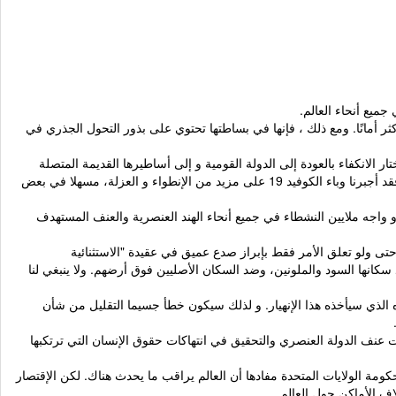
ميع أنحاء العالم
.
 أمانًا. ومع ذلك ، فإنها في بساطتها تحتوي على بذور التحول الجذري في
 الانكفاء بالعودة إلى الدولة القومية و إلى أساطيرها القديمة المتصلة
بالدم والتربة. لقد فرضت علينا مجموعة جديدة من تقنيات المراقبة إلى الانكفاء أكثر ، مما عزز سيطرة الدولة على مجتمعاتنا وعسكرتها. وعلاوة على ذلك ، فقد أجبرنا وباء الكوفيد 19 على مزيد من الإنطواء و العزلة، مسهلا في بعض
واجه ملايين النشطاء في جميع أنحاء الهند العنصرية والعنف المستهدف
تى ولو تعلق الأمر فقط بإبراز صدع عميق في عقيدة "الاستثنائية
ضد سكانها السود والملونين، وضد السكان الأصليين فوق أرضهم. ولا ينبغي لنا
ه الذي سيأخذه هذا الإنهيار. و لذلك سيكون خطأ جسيما التقليل من شأن
ات عنف الدولة العنصري والتحقيق في انتهاكات حقوق الإنسان التي ترتكبها
مة الولايات المتحدة مفادها أن العالم يراقب ما يحدث هناك. لكن الإقتصار
ف الأماكن حول العالم.