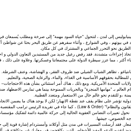
ابوليس إلى لندن ، لتتحول "حياة السود مهمة" إلى صرخة ومطلب يُسمعان في ج
د في بيوتهم ، وفي الشوارع ، وأثناء سفرهم عن طريق البحر بحثا عن شواطئ أكثر
ح الطريق نحو التحرر الجماعي و المشترك في كل مكان.
اتخاذ إجراءات متشددة. فقد رفض رعيل جديد من المستبدين التعاون الدولي و اختار
انتياغو ، تظاهر الشباب الشيلي ضد ظروف الفقر، و الهشاشة، وعنف الشرطة. و 
طالبة بحقوقهم الأساسية في الغذاء، والماء، والرعاية الصحية، والتعليم.
يات المتحدة الأمريكية. ومع ذلك ، هناك أمر استثنائي بشأن هذه الاحتجاجات– ح
ى أمام العالم بـ "مهامها المنجزة" وبالحريات الممنوحة بينما هي تمارس الاضطهاد 
نة ،و للتقدم نحو عالم خال من الاستعمار ومتعدد القطبية.
لية تؤشر على نظام يقف عند نقطة الانهيار؛ لكن لا يوجد هناك ما يضمن الاتجا
ريدة الرئيس ترامب المقتضبة.
كيف نحول تعبيرات التضامن العفوية الحالية إلى حركة عالمية دائمة لتفكيك مؤسس
 وجه الخصوص، جيشها.
شعار. فقد أرسلت المسيرات في مدن مثل أوكلاند وأمستردام إشارة قوية إلى حكو
ود لتقديم الدعم المفيد للأشخاص الذين يكافحون في معارك غير متكافئة في آلا