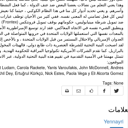
وهذا يعني التعلم من نضالات بعضنا البعض ضد عنف الدولة ، كما فعل النشطاء ا
وأسرهم. و يعني تحديد أدوار كل منا في هذا النظام الكوكبي ، حيثما كنا نعيش
ليس كل فعل تضامني له المعنى نفسه. ففي كثير من الأحيان توظف عبارات ال
ضد تمويل شرطة مينيابوليس، حكوماتهم بوقف تمويل فرونتكس (Frontex) ، وهي السلطة المكلفة بمراقبة حدود الاتحاد الأوروبي، و المسؤولة عن عمليات الترحيل و الإبعاد الغير القانونية عبر البحر الأبيض المتوسط.
وينطبق الشيء نفسه في الاتجاه المعاكس. فقد ارتد توسيع الإمبراطورية الأ
بالمعدات نفسها التي استعملتها الولايات المتحدة في حروبها المتواصلة في ال
العدوان الإمبريالي والاحتلال المستمر من قبل الولايات المتحدة ، و بالأخص
لقد اصبحت البنية التحتية للشرطة العنصرية ذات طابع دولي، فالهيئات المخول
بالبرازيل. كما تقدم الشركات الأمريكية تكنولوجيا المراقبة للحكومة الهندية. وقد تم تصدير طرق التوقيف و التفتيش (stop-and-frisk) المعتمدة
تتمثل مهمتنا في الأممية التقدمية في تقييم هذه البنية التحتية الدولية، عبر ا
الموقعون:
t Ludam, Carola Rackete, Yanis Varoufakis, John McDonnell, Andres
khil Dey, Ertuğrul Kürkçü, Nick Estes, Paola Vega y Eli Alcorta Gomez
Tags:
None
علامات
Yennayri