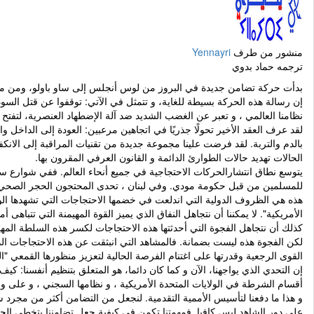
منشور من طرف
Yennayri
ترجمه حماد بدوي
بدأت حركة تضامن جديدة في البروز من لوس أنجلس إلى ساو باولو، ومن ميني
إن رسالة هذه الحركة بسيطة للغاية، و تتمثل في الآتي: توقفوا عن قتل السو
نظامنا العالمي ، و تعبر عن الغضب الشديد ضد آلة الإضطهاد العنصرية، لتفت
لقد عرف العقد الأخير تحولًا جذريًا في اتجاهين مرعبين: العودة إلى الداخل و
الحالات تهديد حالات الطوارئ الدائمة و القانون العرفي المقرون بها.
يتوسع نطاق انتشارالحركات الاحتجاجية في جميع أنحاء العالم. ففي شوارع س
للمسلمين من قبل حكومة مودي. وفي لبنان ، تحدى المحتجون الحجر الصحي للم
هذه هي الظروف الدولية التي اندلعت في خضمها الاحتجاجات التي تشهدها الولا
الأمريكية". لا يمكننا أن نتجاهل النفاق الذي يميز القوة المهيمنة التي تتباه
كذلك أن نتجاهل الفجوة التي أحدثتها هذه الاحتجاجات لكسر هذه السلطة المهيم
لكن الفجوة هذه ليست بضمانة. فالمشاهد التي انبثقت عن هذه الاحتجاجات الدو
القوى الرجعية وقدرتها على اغتنام الفرصة الحالية لتعزيز منظورها القمعي "القانون والنظام!" (Law & Order) ، كما جاء في تغ
إن التحدي الذي يواجهنا، الآن و كما كان دائما، هو المتعلق بتنظيم أنفسنا: 
أقسام الشرطة في الولايات المتحدة الأمريكية ، و نظامها السجني ، و على
و هذا ما دفعنا لتأسيس الأممية التقدمية. لنجعل من التضامن أكثر من مجرد 
على دور الشاهد ليس كافيا. فمهمتنا تكمن في كيفية جعل تضامننا يتخطى الحد