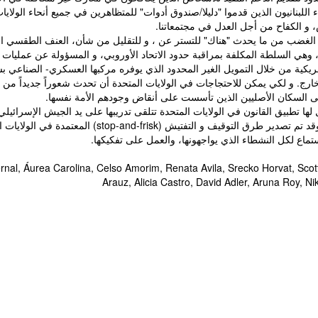
للبنانيون الذين قدموا "دليلا/صندوق أدوات" للمتظاهرين في جميع أنحاء الولايا
، و الكفاح من أجل العدل في مجتمعاتنا.
غضب من ما يحدث "هناك" للتستر عن ، و للتقليل من شأن، العنف الطقسي الذي
مريكية من خلال التمويل الغير المحدود الذي يوفره مركبها العسكري- الصناعي 
خارج. و لكي يمكن للاحتجاجات في الولايات المتحدة أن تحدث شعوراً جديداً من 
 إلى السكان الأصليين الذين تأسست على أنقاض وجودهم الأمة نفسها.
 لها تطبيق القانون في الولايات المتحدة تتلقى تدريبها على يد الجيش الإسرائي
 في الولايات المتحدة الأمريكية في أحياء الأقليات إلى كل أنحاء العالم.
لاستماع لكل النشطاء الذي يواجهونها، والعمل على تفكيكها.
al, Áurea Carolina, Celso Amorim, Renata Avila, Srecko Horvat, Scot
Arauz, Alicia Castro, David Adler, Aruna Roy, Ni