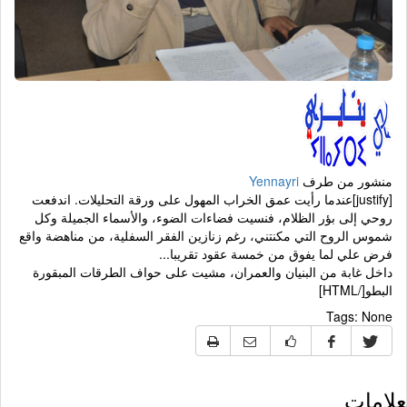
منشور من طرف
Yennayri
[justify]عندما رأيت عمق الخراب المهول على ورقة التحليلات. اندفعت
روحي إلى بؤر الظلام، فنسيت فضاءات الضوء، والأسماء الجميلة وكل
شموس الروح التي مكنتني، رغم زنازين الفقر السفلية، من مناهضة واقع
فرض علي لما يفوق من خمسة عقود تقريبا...
داخل غابة من البنيان والعمران، مشيت على حواف الطرقات المبقورة
البطو[/HTML]
Tags:
None
لامات