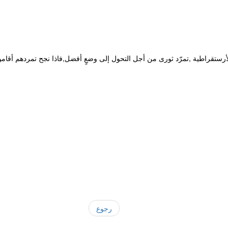
الأرستقراطية ,تمرّد ثورى من أجل التحول إلى وضعٍ أفضل,فاذا نجح تمردهم أقامو
رجوع