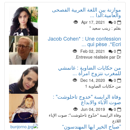
موازنة بين اللغة العربية الفصحى
والعامية:الدا ...
Apr 17, 2021
0
بقلم : زينب سعيد *
Jacob Cohen* : Une confession
qui pèse .*Ecri ...
Feb 02, 2021
0
Entrevue réalisée par Dr.
من حكايات الضاوية : غانمشي
للمغرب نتزوج امرأة ...
Dec 14, 2020
0
من حكايات الضاوية 1
وفاة الرايسة "خدوج تاحلوشت" :
صوت الاباء والابداع
Jun 04, 2019
0
وفاة الرايسة "خدّوج تاحلوشت": صوت الإباء
اللاذع
”صباح الخير ايها المهندسون“