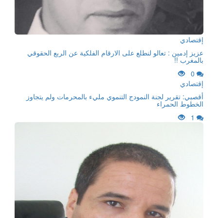
إقتصادي
عزيز إدمين : تعالو لنطلع على الارقام الفلكية عن الربع الحقوقي
بالمغرب !!
0
إقتصادي
أقصبي: تقرير لجنة النمودج التنموي مليء بالمحرمات ولم يتجاوز
الخطوط الحمراء
1