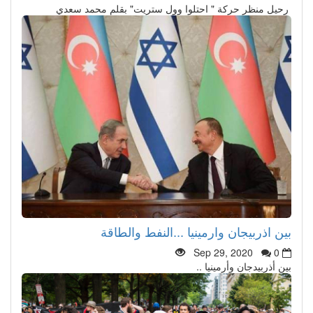
رحيل منظر حركة " احتلوا وول ستريت" بقلم محمد سعدي
بين اذربيجان وارمينيا ...النفط والطاقة
Sep 29, 2020
0
بين أذربيدجان وأرمينيا ..