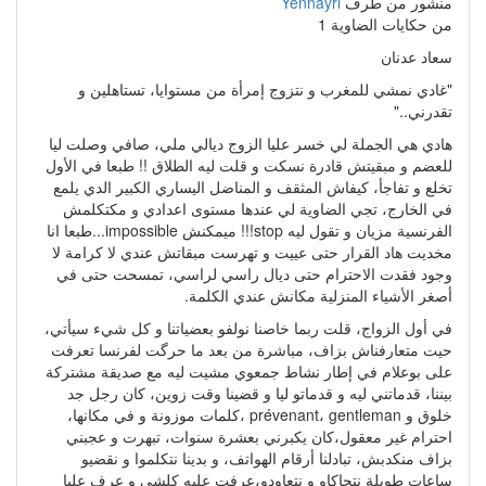
منشور من طرف
Yennayri
من حكايات الضاوية 1
سعاد عدنان
"غادي نمشي للمغرب و نتزوج إمرأة من مستوايا، تستاهلين و
تقدرني.."
هادي هي الجملة لي خسر عليا الزوج ديالي ملي، صافي وصلت ليا
للعضم و مبقيتش قادرة نسكت و قلت ليه الطلاق !! طبعا في الأول
تخلع و تفاجأ، كيفاش المثقف و المناضل اليساري الكبير الدي يلمع
في الخارج، تجي الضاوية لي عندها مستوى اعدادي و مكتكلمش
الفرنسية مزيان و تقول ليه stop!!! ميمكنش impossible...طبعا انا
مخديت هاد القرار حتى عييت و تهرست مبقاتش عندي لا كرامة لا
وجود فقدت الاحترام حتى ديال راسي لراسي، تمسحت حتى في
أصغر الأشياء المنزلية مكانش عندي الكلمة.
في أول الزواج، قلت ربما خاصنا نولفو بعضياتنا و كل شيء سيأتي،
حيت متعارفناش بزاف، مباشرة من بعد ما حرگت لفرنسا تعرفت
على بوعلام في إطار نشاط جمعوي مشيت ليه مع صديقة مشتركة
بيننا، قدماتني ليه و قدماتو ليا و قضينا وقت زوين، كان رجل جد
خلوق و prévenant، gentleman ،كلمات موزونة و في مكانها،
احترام غير معقول،كان يكبرني بعشرة سنوات، تبهرت و عجبني
بزاف منكدبش، تبادلنا أرقام الهواتف، و بدينا نتكلموا و نقضيو
ساعات طويلة نتحاكاو و نتعاودو،عرفت عليه كلشي و عرف عليا