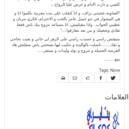
كلشي و دازت الايام و عرض عليا الزواج....
"الضاوية،عجبتني بزاف، و انا كنقلب على بنت مغربية نكلموا انا و
هي المشوار في جو جميل عامر بالحب و الاحترام، فكري مزيان و
عطيني الجواب.. واذا مقبلتيش، انا مستاعد نتزوج بيك باش فقط
تقادي وضعيتك و من بعد نتفارقوا...."
متيقتش راسي و حسدت راسي على الزهر لي جاني و بقيت نحاجي
و نفك........تاصلت بالواليدة و حكيت ليها،نصحتني باش منفلتش هاد
الفرصة الجميلة و نتزوج و نولد وليدات و نستقر.....
يتبع ........
Tags:
None
علامات