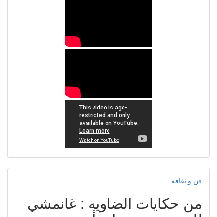
فن و ثقافة
من حكايات الضاوية : غانمشي