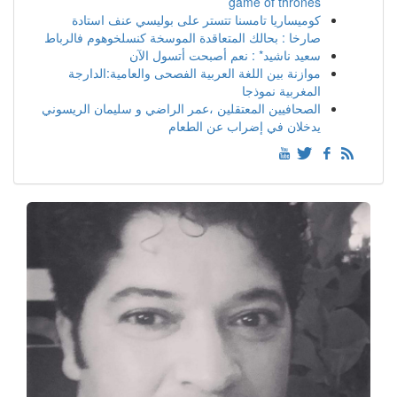
game of thrones
كوميساريا تامسنا تتستر على بوليسي عنف استادة
صارخا : بحالك المتعاقدة الموسخة كنسلخوهوم فالرباط
سعيد ناشيد* : نعم أصبحت أتسول الآن
موازنة بين اللغة العربية الفصحى والعامية:الدارجة
المغربية نموذجا
الصحافيين المعتقلين ،عمر الراضي و سليمان الريسوني
يدخلان في إضراب عن الطعام