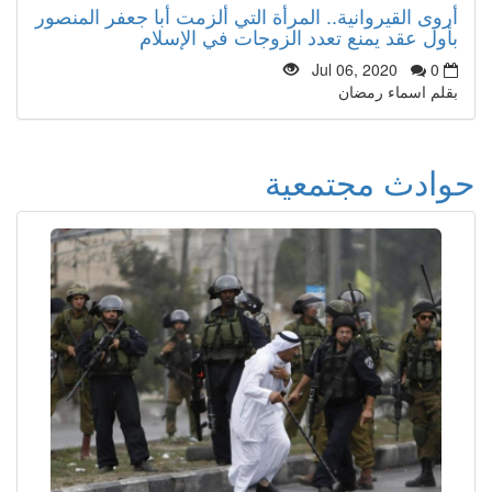
أروى القيروانية.. المرأة التي ألزمت أبا جعفر المنصور
بأول عقد يمنع تعدد الزوجات في الإسلام
Jul 06, 2020
0
بقلم اسماء رمضان
حوادث مجتمعية