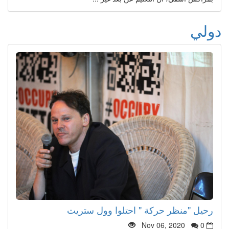
دولي
رحيل "منظر حركة " احتلوا وول ستريت
Nov 06, 2020
0