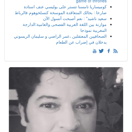
game of thrones
كوميساريا تامسنا تتستر على بوليسي عنف استادة
صارخا : بحالك المتعاقدة الموسخة كنسلخوهوم فالرباط
سعيد ناشيد* : نعم أصبحت أتسول الآن
موازنة بين اللغة العربية الفصحى والعامية:الدارجة
المغربية نموذجا
الصحافيين المعتقلين ،عمر الراضي و سليمان الريسوني
يدخلان في إضراب عن الطعام