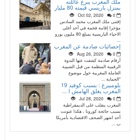
ملك المغرب يبرع عائلته
بمنزل باريسي قيمته 80 مليار
Oct 02, 2020
0
إقتنى ملك المغرب محمد السادس
مؤخرا إقامة فخمة في أحد أغلى
الاحياء الباريسية بمبلغ 80 مليون يورو
...
إحصائيات صادمة عن المغرب
Aug 26, 2020
0
أرقام صادمة كشفت عنها الندوة
الرقمية المنظمة من قبل الشبيبة
العاملة المغربية حول موضوع
"الحماية ...
بلومبيرغ : بسبب كوفيد 19
المغرب يغلق الهامش ا ...
Jul 28, 2020
0
المغرب ينقلب على الديمقراطية
بسبب جائحة كورونا ، هكذا عنونت
أحد اشهر الصحف الاقتصادية بأمريكا
ب ...