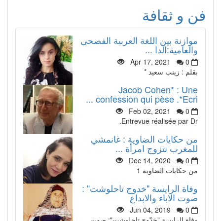
فن و ثقافة
موازنة بين اللغة العربية الفصحى
والعامية:الدا ...
Apr 17, 2021
0
بقلم : زينب سعيد *
Jacob Cohen* : Une
confession qui pèse .*Ecri ...
Feb 02, 2021
0
Entrevue réalisée par Dr.
من حكايات الضاوية : غانمشي
للمغرب نتزوج امرأة ...
Dec 14, 2020
0
من حكايات الضاوية 1
وفاة الرايسة "خدوج تاحلوشت" :
صوت الاباء والابداع
Jun 04, 2019
0
وفاة الرايسة "خدّوج تاحلوشت": صوت