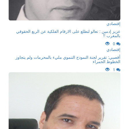
إقتصادي
عزيز إدمين : تعالو لنطلع على الارقام الفلكية عن الربع الحقوقي
بالمغرب !!
0
إقتصادي
أقصبي: تقرير لجنة النمودج التنموي مليء بالمحرمات ولم يتجاوز
الخطوط الحمراء
1