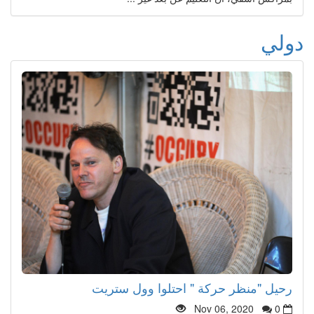
دولي
رحيل "منظر حركة " احتلوا وول ستريت
Nov 06, 2020
0