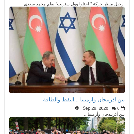
رحيل منظر حركة " احتلوا وول ستريت" بقلم محمد سعدي
بين اذربيجان وارمينيا ...النفط والطاقة
Sep 29, 2020
0
بين أذربيدجان وأرمينيا ..