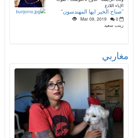
الإباء اللاذع
”صباح الخير ايها المهندسون“
Mar 09, 2019
0
زينب سعيد
مغاربي