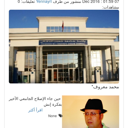
07 Dec 2016 : 01:59
منشور من طرف
Yennayri
تعليقات: 0
مشاهدات:
محمد معروف*
حين جاء الإصلاح الجامعي الأخير
بفكرة إنش
اقرأ أكثر
None