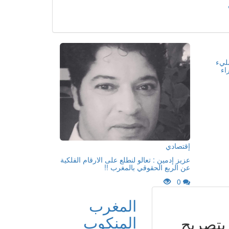
مليء
اء
إقتصادي
عزيز إدمين : تعالو لنطلع على الارقام الفلكية
عن الربع الحقوقي بالمغرب !!
0
المغرب
المنكوب
 بتصريح