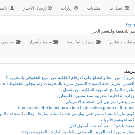
اتصل بنا
منتديات
زيارات
إرسال الأخبار
الأعض
Yenn
صر للحقيقة وللتعبير الحر
لفات و تقارير
شذرات امازيغية
سيرة وأسرار
سياسي
سريعة:
عزيز إدمين : تعالو لنطلع على الارقام الفلكية عن الربع الحقوقي بالمغرب !!
أقصبي: تقرير لجنة النمودج التنموي مليء بالمحرمات ولم يتجاوز الخطوط الحمر
ماوراء البرامج التنموية الملكية من تضليل ...
وزارة الداخلية المغربية تمنع مسيرة فلسطين
من يدعم اسرائيل في المجتمع الامريكي
Immigrants: the latest pawn in a high stakes game of thrones
كوميساريا تامسنا تتستر على بوليسي عنف استادة صارخا : بحالك المتعاقدة ال
كنسلخوهوم فالرباط
سعيد ناشيد* : نعم أصبحت أتسول الآن
موازنة بين اللغة العربية الفصحى والعامية:الدارجة المغربية نموذجا