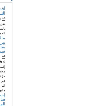
أقص
التن
1
تقري
بالم
الحم
ملك
يبرع
بمن
قيمته 80
0
إقتن
محم
مؤخر
في أ
مليو
إحص
صاد
الم