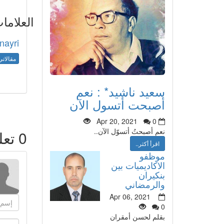
العلاما
nayri
مقالاتي
سعيد ناشيد* : نعم
أصبحت أتسول الآن
Apr 20, 2021
0
نعم أصبحتُ أتسوّل الآن..
0
تعل
اقرأ أكثر..
موظفو
الاكاديميات بين
بنكيران
والرمضاني
Apr 06, 2021
0
بقلم لحسن أمقران