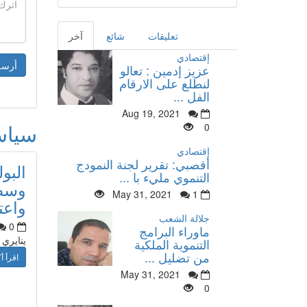
تعليقات
شائع
آخر
إقتصادي
عزيز إدمين : تعالو
لنطلع على الارقام
الفل ...
Aug 19, 2021
سيا
0
إقتصادي
أقصبي: تقرير لجنة النمودج
البو
التنموي مليء با ...
وسط 
May 31, 2021
1
واعت
جلالة الشعب
0
ماوراء البرامج
ينايري
التنموية الملكية
من تضليل ...
اقرأ أك
May 31, 2021
0