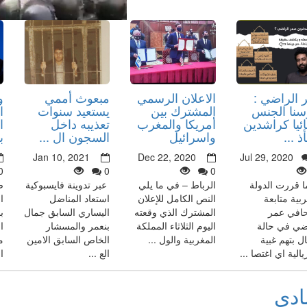
 الراضي :
الاعلان الرسمي
مبعوث أممي
و
سنا الجنس
المشترك بين
يستعيد سنوات
ا
ئيا كراشدين
أمريكا والمغرب
تعذيبه داخل
ا
 ...
واسرائيل
السجون ال ...
ب
Jan 10, 2021
Dec 22, 2020
Jul 29, 2020
0
0
0
ا قررت الدولة
الرباط – في ما يلي
عبر تدوينة فايسبوكية
ص
ربية متابعة
النص الكامل للإعلان
استعاد المناضل
ا
افي عمر
المشترك الذي وقعته
اليساري السابق جمال
ب
ضي في حالة
اليوم الثلاثاء المملكة
بنعمر والمسشار
ا
ال بتهم غبية
المغربية والول ...
الخاص السابق الامين
م
الية اي اغتصا ...
الع ...
ا
ادي