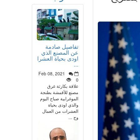
تفاصيل صادمة
عن المصنع الذي
اودى بحياة العشرا
...
Feb 08, 2021
0
علاقة بكارثة غرق
مصنع للأقمشة بطنجة
الموغرابية صباح اليوم
والذي اودى بحياة
العشرات من العمال
وج ...