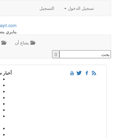
تسجيل الدخول
التسجيل
ayri.com
ينايري ينت
يشاع أن
م
أخبار 