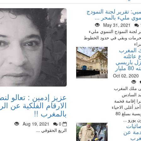
بي: تقرير لجنة النمودج
موي مليء بالمحر ...
May 31, 2021
ر لجنة النموذج التنموي مليء
حرمات وبقي في حدود الخطوط
راء
 المغرب
 عائلته
زل باريسي
 مليار
Oct 02, 2020
ى ملك المغرب
عزيز إدمين : تعالو لن
د السادس
ا إقامة فخمة
الارقام الفلكية عن ال
حد أغلى الاحياء
بالمغرب !!
الباريسية بمبلغ 80
ن يورو ...
Aug 19, 2021
0
ائيات
الريع الحقوقي ...
مة عن
غرب