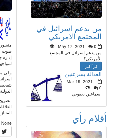
من يدعم اسرائيل في
المجتمع الامريكي
منشور
May 17, 2021
0
صوت ال
من يدعم إسرائل في المجتمع
إدارة 
الأمريكي؟
لمواجهة
اقرأ أكثر..
وفي مع
العدالة بسرعتين
اسرائي
Mar 19, 2021
بتمحيص 
0
الدولية 
اسماعين يعقوبي
تصريح 
العلاق
المتنازع
أقلام رأي
None