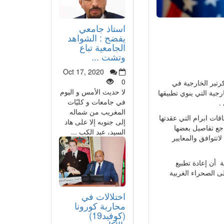
استاذ جامعي
يفضح : الشواهد
الجامعية تباع
وتشت ...
Oct 17, 2020
0
تير الخارجية في
لا حديث الأمس و اليوم
جية التي ينوي تطبيقها
في جامعات و كليّات
.
المغريب من شماله
ات ابرام التي عقدتها
إلى جنوبه إلا على هاد
جع تفاصيل بعضها
السيد، عبد الكب ...
تتوافق والمعايير
 أن إعادة تطبيع
ى الصحراء الغربية
اختلالات في
محاربة كورونا
(كوفيد19)