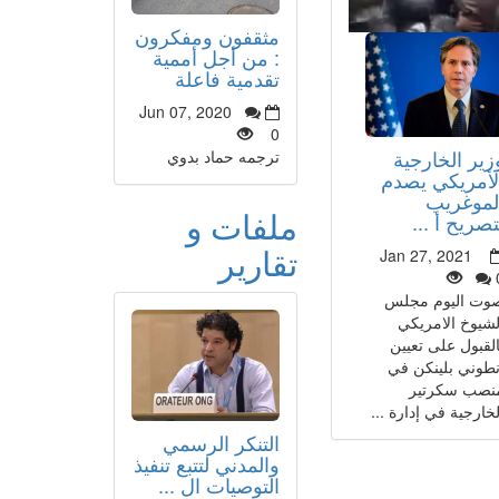
مثقفون ومفكرون
: من أجل أممية
تقدمية فاعلة
Jun 07, 2020
0
زير الخارجية
ترجمه حماد بدوي
لأمريكي يصدم
لموغريب
ملفات و
تصريح أ ...
تقارير
Jan 27, 2021
وت اليوم مجلس
لشيوخ الامريكي
القبول على تعيين
نطوني بلينكن في
نصب سكرتير
لخارجية في إدارة ...
التنكر الرسمي
والمدني لتتبع تنفيذ
التوصيات ال ...