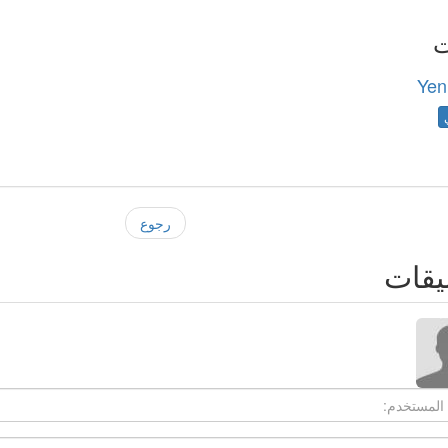
ت
Yen
رجوع
يقات