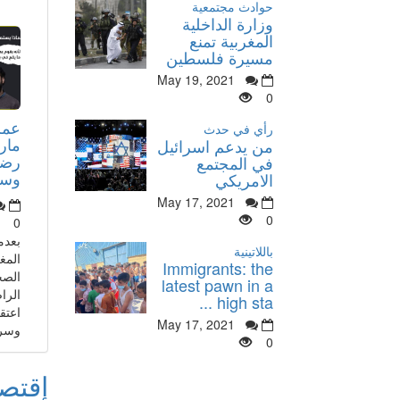
حوادث مجتمعية
وزارة الداخلية
المغربية تمنع
مسيرة فلسطين
May 19, 2021
0
عمر
رأي في حدث
مار
من يدعم اسرائيل
رضا
في المجتمع
وسأذ
الامريكي
May 17, 2021
0
0
بعدم
باللاتينية
المغ
Immigrants: the
الصح
latest pawn in a
الرا
high sta ...
اعتق
May 17, 2021
وسري
0
إقتص