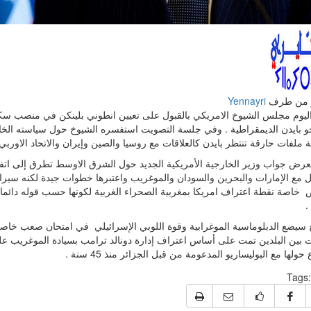
 من طرف
Yennayri
يوم مجلس الشيوخ الامريكي بالقبول على تعيين انطوني بلينكن في منصب سكر
جو بايدن الديمقراطية . وفي جلسة التصويت استفسره الشيوخ حول سياسته الخار
 ملفات حارقة تنتظر بايدن كالعلاقات مع روسيا والصين وإيران والاتحاد الاوربي 
رض جواب وزير الخارجية الأمريكية الجديد حول الشرق الاوسط تطرق إلى اتفاق
ل مع الإمارات والبحرين والسودان والموغريب واعتبرها خطوات جيدة لكنه سيرا
خاصة نقطة اعتراف امريكا بمغربية الصحراء الغربية لكونها حسب قوله دائما لا
.
سيضع الدبلوماسية الموغرابية وقوة اللوبي الإسرائيلي في امتحان صعب خاصة
ات بين البلدين تمت على أساس اعتراف إدارة دونالد ترامب بسيادة الموغريب عل
 حولها مع البوليساريو المدعومة من قبل الجزائر منذ 45 سنة .
Tags: