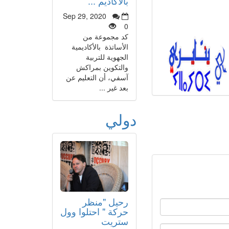
بالأكاديم ...
Sep 29, 2020
0
كد مجموعة من
الأساتذة بالأكاديمية
الجهوية للتربية
والتكوين بمراكش
آسفي، أن التعليم عن
بعد غير ...
دولي
رحيل "منظر
حركة " احتلوا وول
ستريت