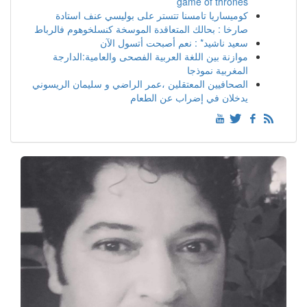
game of thrones
كوميساريا تامسنا تتستر على بوليسي عنف استادة
صارخا : بحالك المتعاقدة الموسخة كنسلخوهوم فالرباط
سعيد ناشيد* : نعم أصبحت أتسول الآن
موازنة بين اللغة العربية الفصحى والعامية:الدارجة
المغربية نموذجا
الصحافيين المعتقلين ،عمر الراضي و سليمان الريسوني
يدخلان في إضراب عن الطعام