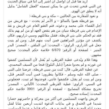
أريد هنا قبل أن أواصل أن أشير إلى أننا في سياق الحديث
عن النبي فنحن نتحدث عن ما يمكن تسميته "العقل الشامل" بدليل
أنه لا ينطق عن الهوى.
و نعود للمقارنة بين الحالتين – مكة و بني قريظة-:
بنو قريظة هموا بالتمالؤ – و الأمر لم يحدث - مع قريش من
أجل القضاء على محمد و دعوته. فتم العفو العام عن قريش و نفذ
الإعدام في بني قريظة سيان من هم بنقض العهد أو من لم يهم بذلك
فقد تم الحكم على بني قريظة، فقتل مقاتلتهم وسبي ذراريهم، فكان
يكشف عن مؤتزر المراهقين فمن أنبت منهم قتل، ومن لم ينبت
جعل في الذراري، الراوي: - المحدث: ابن الملقن - المصدر: البدر
المنير - لصفحة أو الرقم: 6/670 خلاصة حكم المحدث: صحيح
مشهور.
وهذا غلام ويُدعى عطية القرظي، لم يُقتل لأن المسلمين كشفوا
عن عورته و لم يجدوا شعراً (دليل البلوغ) فنجا من السيف المحمدي.
عن عطية القرظي، قال: كنت من سبي قريظة، عرضنا على النبي
- صلى الله عليه وسلم - فكانوا ينظرون؛ فمن أنبت الشعر قتل،
ومن لم ينبت لم يقتل، فكشفوا عانتي، فوجدوها لم تنبت، فجعلوني
في السبي. الراوي: عطية القرظي المحدث: الألباني - المصدر:
تخريج مشكاة المصابيح - لصفحة أو الرقم: 3901 خلاصة حكم
المحدث: إسناده صحيح.
قريش واجهت المسلمين في أكثر من معركة و حاصرتهم حصارا
شديدا في الخندق و في بدايات الدعوة انتدبت أربعين شابا لقتل
محمد ليلة الهجرة و قبل الهجرة و في مكة قتلوا و عذبوا المسلمين