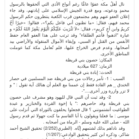
نال أهلُ مكة عفوًا عامًّا رغم أنواع الأذى التي ألحقوها بالرسول
محمدٍ ودعوته، ومع قدرة الجيش الإسلامي على إبادتهم، وقد جاء
إعلان العفو عنهم وهم مجتمعون قرب الكعبة ينتظرون حكم الرسول
محمد فيهم، فقال: «ما تظنون أني فاعل بكم؟»، فقالوا: «خيرًا أخٌ
كريمٌ وابن أخٍ كريمٍ»، فقال: «لاَ تَثْرَيبَ عَلَيْكُمُ الْيَوْمَ يَغْفِرُ اللهُ لَكُمْ» و
عبارة "اذهبوا فأنتم الطلقاء" وقد ترتب على هذا العفو العام حفظ
الأنفس من القتل أو السبي، وإبقاء الأموال المنقولة والأراضي بيد
أصحابها، وعدم فرض الخراج عليها، فلم تُعامل مكة كما عوملت
المناطق الأخرى.
المكان: حصون بني قريظة
الزمان: 627 ميلادية
الحدث: إبادة بني قريظة
السبب : 1- تآمر رجالات من بني قريظة ضد المسلمين في حصار
الخندق _ هم القادة فقط إن عممنا مع العلم أن هنالك آية تقول : " و
لا تزر وازرة وزر أخرى...."-
2- وقد ثبت أن النبي قال لليهود وهو مشرف على حصون
بني قريظة وقد حاصرهم :" يا إخوة القردة والخنازير و عبدة
الطواغيت أتشتمونني ؟ قال فجعلوا يحلفون بالتوراة التي أنزلت على
موسى : ما فعلنا ويقولون يا أبا القاسم ما كنت جهولا ثم قدم رسول
الله - صلى الله عليه وسلم - الرماة من أصحابه .
وقد ناداهم بذلك لشتمهم إيَّاه. (الطبري(2/252) تحقيق الشيخ أحمد
شاكر، وذكره ابن كثير بتحقيق الوادعي:(1/207)