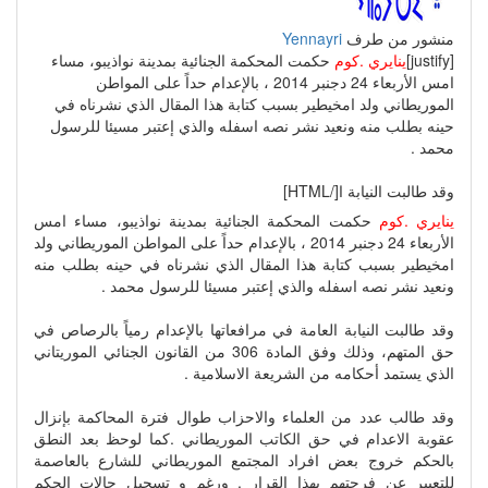
منشور من طرف
Yennayri
[justify]
ينايري .كوم
حكمت المحكمة الجنائية بمدينة نواذيبو، مساء
امس الأربعاء 24 دجنبر 2014 ، بالإعدام حداً على المواطن
الموريطاني ولد امخيطير بسبب كتابة هذا المقال الذي نشرناه في
حينه بطلب منه ونعيد نشر نصه اسفله والذي إعتبر مسيئا للرسول
محمد .
وقد طالبت النيابة ا[/HTML]
ينايري .كوم
حكمت المحكمة الجنائية بمدينة نواذيبو، مساء امس
الأربعاء 24 دجنبر 2014 ، بالإعدام حداً على المواطن الموريطاني ولد
امخيطير بسبب كتابة هذا المقال الذي نشرناه في حينه بطلب منه
ونعيد نشر نصه اسفله والذي إعتبر مسيئا للرسول محمد .
وقد طالبت النيابة العامة في مرافعاتها بالإعدام رمياً بالرصاص في
حق المتهم، وذلك وفق المادة 306 من القانون الجنائي الموريتاني
الذي يستمد أحكامه من الشريعة الاسلامية .
وقد طالب عدد من العلماء والاحزاب طوال فترة المحاكمة بإنزال
عقوبة الاعدام في حق الكاتب الموريطاني .كما لوحظ بعد النطق
بالحكم خروج بعض افراد المجتمع الموريطاني للشارع بالعاصمة
للتعبير عن فرحتهم بهذا القرار . ورغم و تسجيل حالات الحكم