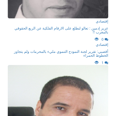
إقتصادي
عزيز إدمين : تعالو لنطلع على الارقام الفلكية عن الربع الحقوقي
بالمغرب !!
0
إقتصادي
أقصبي: تقرير لجنة النمودج التنموي مليء بالمحرمات ولم يتجاوز
الخطوط الحمراء
1