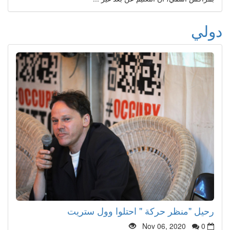
دولي
رحيل "منظر حركة " احتلوا وول ستريت
Nov 06, 2020
0