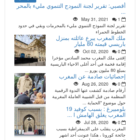
أقصبي: تقرير لجنة النمودج التنموي مليء بالمحر
...
May 31, 2021
1
تقرير لجنة النموذج التنموي مليء بالمحرمات وبقي في حدود
الخطوط الحمراء
ملك المغرب يبرع عائلته بمنزل
باريسي قيمته 80 مليار
Oct 02, 2020
0
إقتنى ملك المغرب محمد السادس مؤخرا
إقامة فخمة في أحد أغلى الاحياء الباريسية
بمبلغ 80 مليون يورو ...
إحصائيات صادمة عن المغرب
Aug 26, 2020
0
أرقام صادمة كشفت عنها الندوة الرقمية
المنظمة من قبل الشبيبة العاملة المغربية
حول موضوع "الحماية ...
بلومبيرغ : بسبب كوفيد 19
المغرب يغلق الهامش ا ...
Jul 28, 2020
0
المغرب ينقلب على الديمقراطية بسبب
جائحة كورونا ، هكذا عنونت أحد اشهر