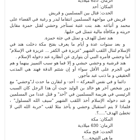
المكان: أحد
الحدث: قتال بين المسلمين و قريش
قريش في مواجهة المسلمين انتقاما لبدر و رغبة في القضاء على
محمد و أتباعه .هند بنت عتبة تستأجر وحشي لقتل حمزة مقابل
حريته و مكافأة مالية تتمثل في حليها.
هند تصل للهدف و تمثل في جثة حمزة.
و بعد سنوات عدة و أيام ما يعرف بفتح مكة دخلت هند في
الإسلام لتنال اللقب الشهير "عزيزة في الكفر ... عزيزة في الإسلام"
أما وحشي فأمره النبي أن يتوارى عن أنظاره عند دخوله الإسلام .
هند قرشية و وحشي حبشي و إلا فما هو سبب التمييز بينهما و هم
في الجرم على الأقل سواء أو إن شئتم الدقة فهند هي المذنب
الحقيقي و ما ذنب عبد مأجور.
دائما و في نفس المعركة – أحد- و لنقارن ما حدث لـ"وحشي" مع
دور شخص آخر هو خالد بن الوليد حيث أن هذا الرجل كان السبب
الرئيسي في هزيمة المسلمين في "أحد" و قتل عددا من المسلمين
و عند دخوله الإسلام أخذ اللقب الشهير "سيف الله المسلول" ،
فلماذا لا يتم استقبال وحشي و يأخذ مثلا لقب "حربة الله التي لا
تخطئ الهدف".....؟.
المكان: مكة
الزمان: 630 ميلادية
الحدث: فتح مكة
ما هي النتيحة....؟