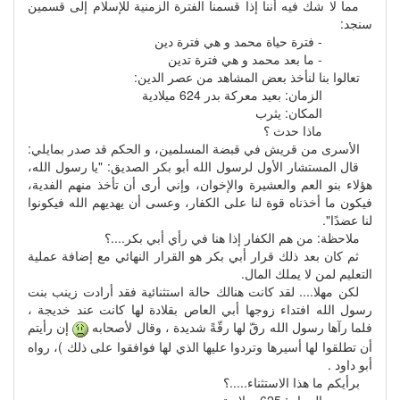
مما لا شك فيه أننا إذا قسمنا الفترة الزمنية للإسلام إلى قسمين
سنجد:
- فترة حياة محمد و هي فترة دين
- ما بعد محمد و هي فترة تدين
تعالوا بنا لنأخذ بعض المشاهد من عصر الدين:
الزمان: بعيد معركة بدر 624 ميلادية
المكان: يثرب
ماذا حدث ؟
الأسرى من قريش في قبضة المسلمين، و الحكم قد صدر بمايلي:
قال المستشار الأول لرسول الله أبو بكر الصديق: "يا رسول الله،
هؤلاء بنو العم والعشيرة والإخوان، وإني أرى أن تأخذ منهم الفدية،
فيكون ما أخذناه قوة لنا على الكفار، وعسى أن يهديهم الله فيكونوا
لنا عضدًا".
ملاحظة: من هم الكفار إذا هنا في رأي أبي بكر....؟
ثم كان بعد ذلك قرار أبي بكر هو القرار النهائي مع إضافة عملية
التعليم لمن لا يملك المال.
لكن مهلا.... لقد كانت هنالك حالة استثنائية فقد أرادت زينب بنت
رسول الله افتداء زوجها أبي العاص بقلادة لها كانت عند خديجة ،
فلما رآها رسول الله رقّ لها رقّةً شديدة ، وقال لأصحابه
إن رأيتم
أن تطلقوا لها أسيرها وتردوا عليها الذي لها فوافقوا على ذلك )، رواه
أبو داود .
برأيكم ما هذا الاستثناء.....؟
الزمان: 625 ميلادية