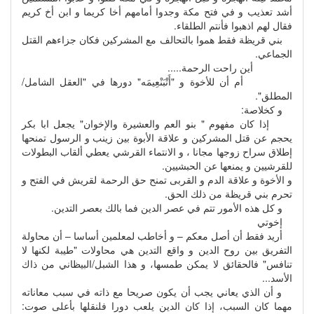
أشد تعذيب و في فتح مكة وجدوا أمامهم أخا كريما و ابن أخ كريم
فقال لهم اذهبوا فأنتم الطلقاء.
بني قريظة فقط هموا بالتحالف مع المشركين فكان جزاءهم القتل
الجماعي.
أين راحت الرحمة.....
أم أن للأخوة و "أَتْبَنْعِيمَه" دورها في "العقل الشامل/
المطلق".
و كخلاصة:
إذا كان مفهوم " بنو العم والعشيرة والإخوان" يجعل ابا بكر
يحجم عن قتل المشركين و علاقة الأبوة بين زينب و الرسول تمنحها
إطلاق سراح زوجها مجانا ، و الانتماء القرشي يعطي ألقاب البطولات
للقرشيين و يمنعها عن الحبشيين.
و الأخوة و علاقة الدم و القربى تمنح حق الرحمة لقريش في الفتح و
تحرم بني قريظة من ذلك الحق.
و كل هذه الأمور تتم في عصر الدين فما بالك بعصر التدين.
إخوتي
أريد فقط أن أصل معكم – و أخاطب لمعلمين أساسا – أن محاولة
التفريق بين روح الدين و واقع التدين هي محاولات "طيبة لكنها لا
تنافس" فالحقائق لا يمكن طمسها، و هذا الشبل/البيظاني من ذاك
الأسد...
و أن الذي يعاني يجب أن يكون صريحا مع ذاته في سبب معاناته
مهما كان السبب، إذا كان الدين يلعب دورا فلنقلها بأعلى صوت: