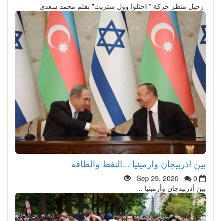
رحيل منظر حركة " احتلوا وول ستريت" بقلم محمد سعدي
بين اذربيجان وارمينيا ...النفط والطاقة
Sep 29, 2020
0
بين أذربيدجان وأرمينيا ..