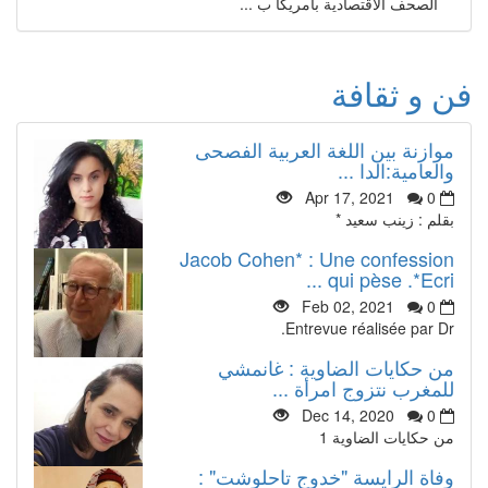
الصحف الاقتصادية بأمريكا ب ...
فن و ثقافة
موازنة بين اللغة العربية الفصحى
والعامية:الدا ...
Apr 17, 2021
0
بقلم : زينب سعيد *
Jacob Cohen* : Une confession
qui pèse .*Ecri ...
Feb 02, 2021
0
Entrevue réalisée par Dr.
من حكايات الضاوية : غانمشي
للمغرب نتزوج امرأة ...
Dec 14, 2020
0
من حكايات الضاوية 1
وفاة الرايسة "خدوج تاحلوشت" :