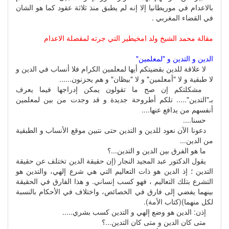
بالاعدام في موريطانيا إلا إنه لم يطبق منذ ثلاثة عقود كما هو الشان
في القضاء المغربي .
مقالة محمد الشيخ ولد امخيطير التي جرته لمقصلة الاعدام
الدين و التدين و "لمعلمين"
لا علاقة للدين بقضيتكم أيها لمعلمين الكرام فلا أنساب في الدين و
لا طبقية و لا "أمعلمين" و لا "بيظان" و هم يحزنون......
مشكلتكم إن صح ما تقولون يمكن إدراجها فيما يعرف
بـ"التدين"..... تلكم أطروحة جديدة و قد وجدت من بين لمعلمين
أنفسهم من يدافع عنها....
حسنا....
دعونا الآن نعود للدين و التدين حتى نتبين موقع الأنساب و الطبقية
من الدين...
ما هو الفرق بين الدين و التدين...؟
يقول الدكتور عبد المجيد النجار (إن حقيقة الدين تختلف عن حقيقة
التدين ؛ إذ الدين هو ذات التعاليم التي هي شرع إلهي، والتدين هو
التشرع بتلك التعاليم ، فهو كسب إنساني. و هذا الفارق في الحقيقة
بينهما يفضي إلى فارق في الخصائص، واختلاف في الأحكام بالنسبة
لكل منهما)(كتاب الأمة).
إذن: الدين هو وضع إلهي و التدين كسب بشري.....
متى كان الدين و متى كان التدين...؟