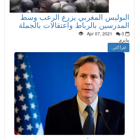
البوليس المغربي يزرع الرعب وسط
المدرسين بالرباط واعتقالات بالجملة
Apr 07, 2021
0
ينايري
اقرأ أكثر..