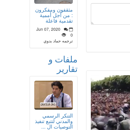
مثقفون ومفكرون
: من أجل أممية
تقدمية فاعلة
Jun 07, 2020
0
ترجمه حماد بدوي
ملفات و
تقارير
التنكر الرسمي
والمدني لتتبع تنفيذ
التوصيات ال ...