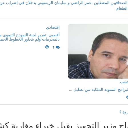
الصحافيين المعتقلين ،عمر الراضي و سليمان الريسوني يدخلان في إضراب عن
الطعام
إقتصادي
أقصبي: تقرير لجنة النمودج التنموي 
بالمحرمات ولم يتجاوز الخطوط الحمر
1
لشعب
لبرامج التنموية الملكية من تضليل ...
روة ؟
اح وزير التجهيز يقيل خبراء مغاربة كش