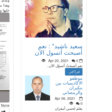
وهذا م
عليها 
سعيد ناشيد* : نعم
أصبحت أتسول الآن
Apr 20, 2021
0
نعم أصبحتُ أتسوّل الآن..
اقرأ أكثر..
موظفو
الاكاديميات بين
بنكيران
والرمضاني
Apr 06, 2021
0
None
بقلم لحسن أمقران