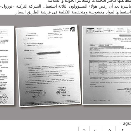
باشرة بعد أن رفض هؤلاء المسؤولون الثلاثة استعمال الشركة التركية «نورول» 
واستعمالها لمواد مغشوشة ومنخفضة التكلفة في فرشة الطريق السيار.
Tags: