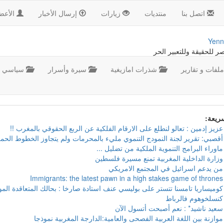
اتصل بنا
منتديات
زيارات
إرسال الأخبار
الأعض
Yenn
صر للحقيقة وللتعبير الحر
لفات و تقارير
شذرات امازيغية
سيرة وأسرار
سياسي
سريعة:
عزيز إدمين : تعالو لنطلع على الارقام الفلكية عن الربع الحقوقي بالمغرب !!
أقصبي: تقرير لجنة النمودج التنموي مليء بالمحرمات ولم يتجاوز الخطوط الحمر
ماوراء البرامج التنموية الملكية من تضليل ...
وزارة الداخلية المغربية تمنع مسيرة فلسطين
من يدعم اسرائيل في المجتمع الامريكي
Immigrants: the latest pawn in a high stakes game of thrones
كوميساريا تامسنا تتستر على بوليسي عنف استادة صارخا : بحالك المتعاقدة ال
كنسلخوهوم فالرباط
سعيد ناشيد* : نعم أصبحت أتسول الآن
موازنة بين اللغة العربية الفصحى والعامية:الدارجة المغربية نموذجا