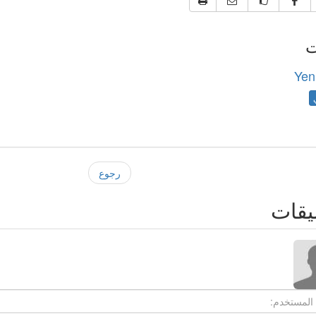
ت
Yen
رجوع
يقات