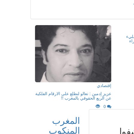
مليء
اء
إقتصادي
عزيز إدمين : تعالو لنطلع على الارقام الفلكية
عن الربع الحقوقي بالمغرب !!
0
المغرب
المنكوب
فوا