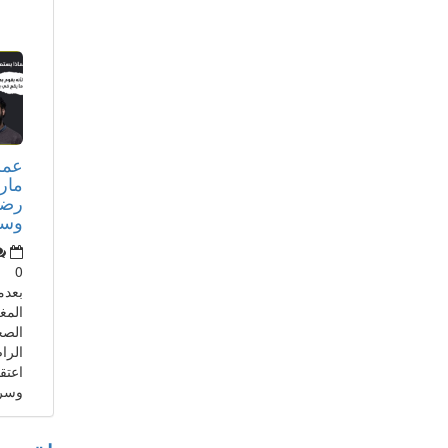
عمر
مار
رضا
وسأذ
0
بعدم
المغ
الصح
الرا
اعتق
وسري