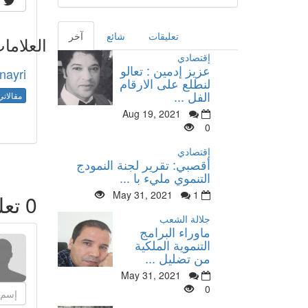
تعليقات
شائع
آخر
العلاما
إقتصادي
عزيز إدمين : تعالو
nayri
لنطلع على الارقام
الفل ...
مقالاتي
Aug 19, 2021
0
إقتصادي
أقصبي: تقرير لجنة النمودج
التنموي مليء با ...
May 31, 2021
1
0
تعل
جلالة الشعب
ماوراء البرامج
التنموية الملكية
من تضليل ...
May 31, 2021
0