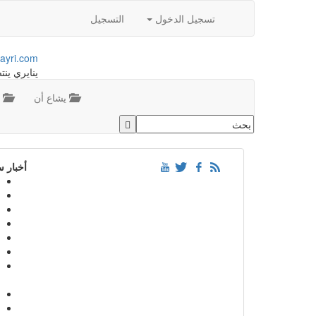
تسجيل الدخول
التسجيل
ayri.com
ينايري ينت
يشاع أن
م
أخبار 