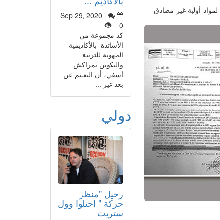
بالأكاديم ...
لمواد أولية غير مصادق
Sep 29, 2020
0
كد مجموعة من
الأساتذة بالأكاديمية
الجهوية للتربية
والتكوين بمراكش
آسفي، أن التعليم عن
بعد غير ...
دولي
رحيل "منظر
حركة " احتلوا وول
ستريت