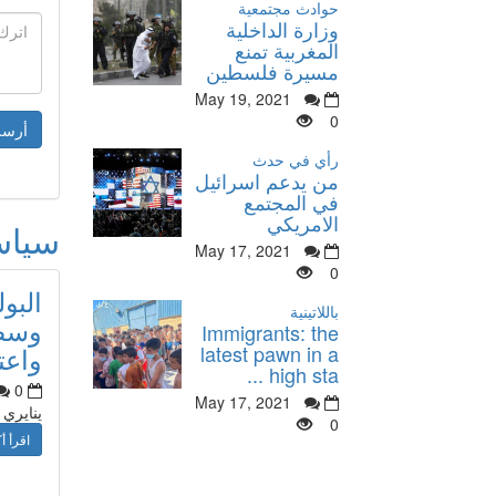
حوادث مجتمعية
وزارة الداخلية
المغربية تمنع
مسيرة فلسطين
May 19, 2021
0
رأي في حدث
من يدعم اسرائيل
في المجتمع
الامريكي
سيا
May 17, 2021
0
البو
باللاتينية
وسط 
Immigrants: the
واعت
latest pawn in a
high sta ...
0
May 17, 2021
ينايري
0
اقرأ أك