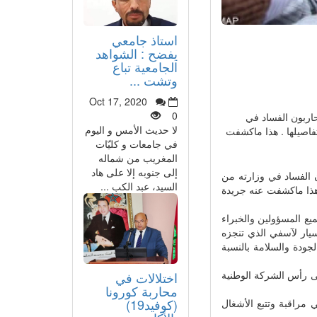
استاذ جامعي
يفضح : الشواهد
الجامعية تباع
وتشت ...
Oct 17, 2020
0
حاربون الفساد في
لا حديث الأمس و اليوم
فاصيلها . هذا ماكشفت
في جامعات و كليّات
المغريب من شماله
إلى جنوبه إلا على هاد
ن الفساد في وزارته من
السيد، عبد الكب ...
 هذا ماكشفت عنه جريدة
ميع المسؤولين والخبراء
سيار لآسفي الذي تنجزه
ودة والسلامة بالنسبة
ى رأس الشركة الوطنية
اختلالات في
محاربة كورونا
(كوفيد19)
مراقبة وتتبع الأشغال