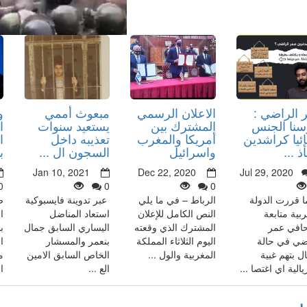
 الراضي :
الاعلان الرسمي
مبعوث أممي
و
سنا الجنس
المشترك بين
يستعيد سنوات
ا
ئيا كراشدين
أمريكا والمغرب
تعذيبه داخل
ا
 ...
واسرائيل
السجون ال ...
ب
Jan 10, 2021
Dec 22, 2020
Jul 29, 2020
0
0
0
ا قررت الدولة
الرباط – في ما يلي
عبر تدوينة فايسبوكية
ص
ربية متابعة
النص الكامل للإعلان
استعاد المناضل
ا
افي عمر
المشترك الذي وقعته
اليساري السابق جمال
ب
ضي في حالة
اليوم الثلاثاء المملكة
بنعمر والمسشار
ا
ال بتهم غبية
المغربية والول ...
الخاص السابق الامين
م
الية اي اغتصا ...
الع ...
ا