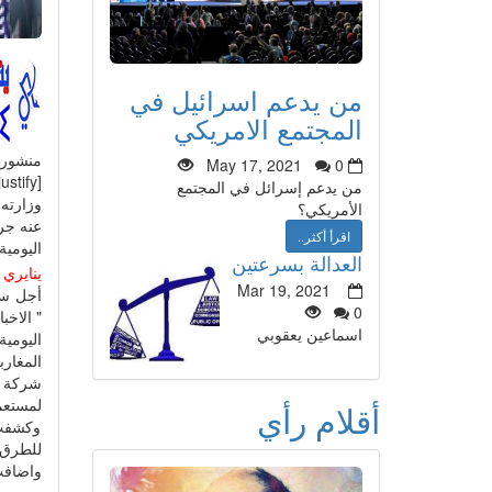
من يدعم اسرائيل في
المجتمع الامريكي
منشور
May 17, 2021
0
[justify]
من يدعم إسرائل في المجتمع
وزارته
الأمريكي؟
عنه جريدة
اقرأ أكثر..
اليومية ال
العدالة بسرعتين
ينايري
ي
Mar 19, 2021
أجل سو
0
" الاخبار
اسماعين يعقوبي
اليومية
المغار
شركة ت
لمستعم
أقلام رأي
وكشفت 
للطرق ا
واضافت
ومدى مط