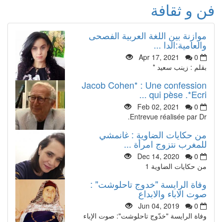
فن و ثقافة
موازنة بين اللغة العربية الفصحى
والعامية:الدا ...
Apr 17, 2021
0
بقلم : زينب سعيد *
Jacob Cohen* : Une confession
qui pèse .*Ecri ...
Feb 02, 2021
0
Entrevue réalisée par Dr.
من حكايات الضاوية : غانمشي
للمغرب نتزوج امرأة ...
Dec 14, 2020
0
من حكايات الضاوية 1
وفاة الرايسة "خدوج تاحلوشت" :
صوت الاباء والابداع
Jun 04, 2019
0
وفاة الرايسة "خدّوج تاحلوشت": صوت الإباء