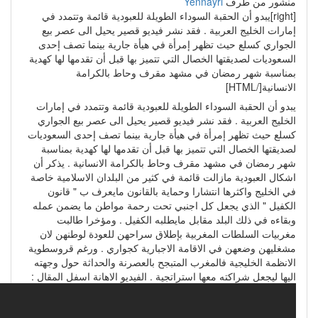
منشور من طرف
Yennayri
[right]يبدو أن الحقبة السوداء الطويلة للعبودية قائمة وتتمدد في
إمارات الخليج العربية . فقد نشر فيديو قصير يحيل الى عصر بيع
الجواري كسلع حيث تظهر إمرأة في هيأة جارية بينما تصف إحدى
السعوديات لصديقتها الخصال التي تتميز بها قبل أن تقدمها لها كهدية
بمناسبة شهر رمضان في مشهد مقرف وحاط بالكرامة
الانسانية[/HTML]
يبدو أن الحقبة السوداء الطويلة للعبودية قائمة وتتمدد في إمارات
الخليج العربية . فقد نشر فيديو قصير يحيل الى عصر بيع الجواري
كسلع حيث تظهر إمرأة في هيأة جارية بينما تصف إحدى السعوديات
لصديقتها الخصال التي تتميز بها قبل أن تقدمها لها كهدية بمناسبة
شهر رمضان في مشهد مقرف وحاط بالكرامة الانسانية . يذكر أن
اشكال العبودية مازالت قائمة في كثير من البلدان الاسلامية خاصة
في الخليج واكثرها انتشارا وحماية بالقانون مايعرف ب " قانون
الكفيل " الذي يجعل كل اجنبي تحت رحمة مواطن ما يضمن عمله
وبقاءه في ذلك البلد مقابل مايطلبه الكفيل . ومؤخرا طالبت
مغربيات السلطات المغربية بإطلاق سراحهن للعودة لوطنهن لان
مشغليهن وضعهن في الاقامة الاجبارية كجواري . ورغم قروسطوية
الانظمة الخليجية فالمغرب المتبجح بالعصرنة والحداثة حول وجهته
اليها ليجعل شراكته معها استراتجية . الفيديو الاهانة اسفل المقال :