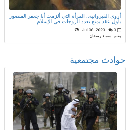
أروى القيروانية.. المرأة التي ألزمت أبا جعفر المنصور
بأول عقد يمنع تعدد الزوجات في الإسلام
Jul 06, 2020
0
بقلم اسماء رمضان
حوادث مجتمعية