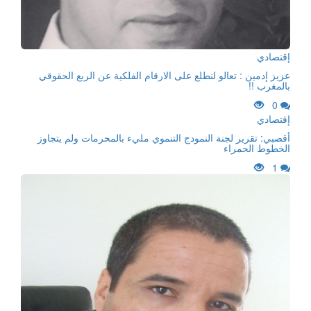
إقتصادي
عزيز إدمين : تعالو لنطلع على الارقام الفلكية عن الربع الحقوقي
بالمغرب !!
0
إقتصادي
أقصبي: تقرير لجنة النمودج التنموي مليء بالمحرمات ولم يتجاوز
الخطوط الحمراء
1