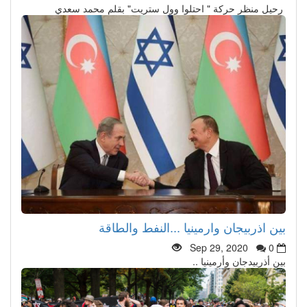
رحيل منظر حركة " احتلوا وول ستريت" بقلم محمد سعدي
بين اذربيجان وارمينيا ...النفط والطاقة
Sep 29, 2020
0
بين أذربيدجان وأرمينيا ..