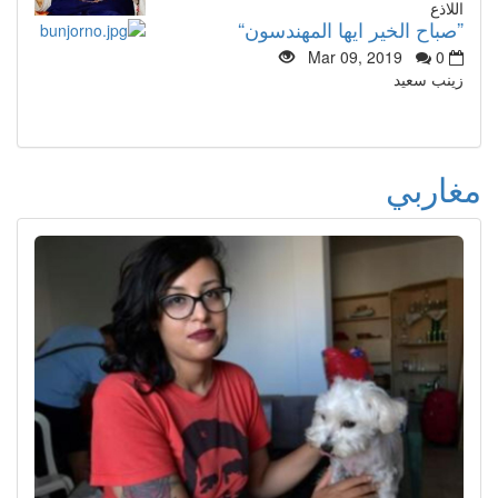
اللاذع
”صباح الخير ايها المهندسون“
Mar 09, 2019
0
زينب سعيد
مغاربي