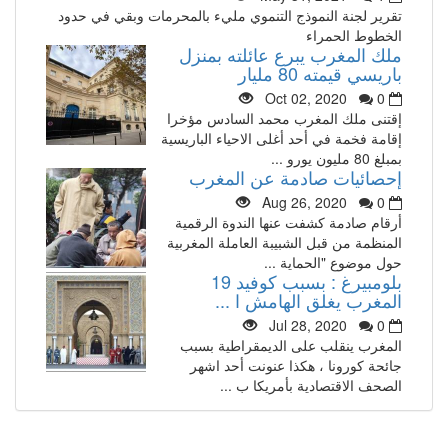
تقرير لجنة النموذج التنموي مليء بالمحرمات وبقي في حدود
الخطوط الحمراء
ملك المغرب يبرع عائلته بمنزل
باريسي قيمته 80 مليار
Oct 02, 2020
0
إقتنى ملك المغرب محمد السادس مؤخرا
إقامة فخمة في أحد أغلى الاحياء الباريسية
بمبلغ 80 مليون يورو ...
إحصائيات صادمة عن المغرب
Aug 26, 2020
0
أرقام صادمة كشفت عنها الندوة الرقمية
المنظمة من قبل الشبيبة العاملة المغربية
حول موضوع "الحماية ...
بلومبيرغ : بسبب كوفيد 19
المغرب يغلق الهامش ا ...
Jul 28, 2020
0
المغرب ينقلب على الديمقراطية بسبب
جائحة كورونا ، هكذا عنونت أحد اشهر
الصحف الاقتصادية بأمريكا ب ...