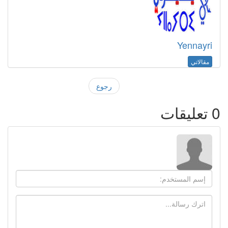
Yennayri
مقالاتي
رجوع
0
تعليقات