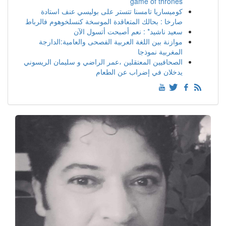
game of thrones
كوميساريا تامسنا تتستر على بوليسي عنف استادة
صارخا : بحالك المتعاقدة الموسخة كنسلخوهوم فالرباط
سعيد ناشيد* : نعم أصبحت أتسول الآن
موازنة بين اللغة العربية الفصحى والعامية:الدارجة
المغربية نموذجا
الصحافيين المعتقلين ،عمر الراضي و سليمان الريسوني
يدخلان في إضراب عن الطعام