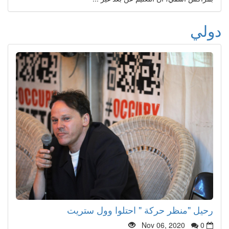
دولي
رحيل "منظر حركة " احتلوا وول ستريت
Nov 06, 2020
0