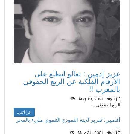
عزيز إدمين : تعالو لنطلع على
الارقام الفلكية عن الربع الحقوقي
بالمغرب !!
Aug 19, 2021
0
الريع الحقوقي ...
اقرأ أكثر..
أقصبي: تقرير لجنة النمودج التنموي مليء بالمحر
...
May 31, 2021
1