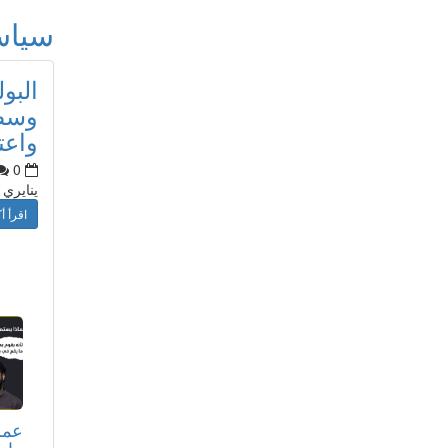
سيا
البو
وسط 
واعت
0
ينايري
اقرأ أك
عمر
مار