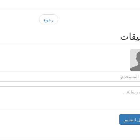
رجوع
يقات