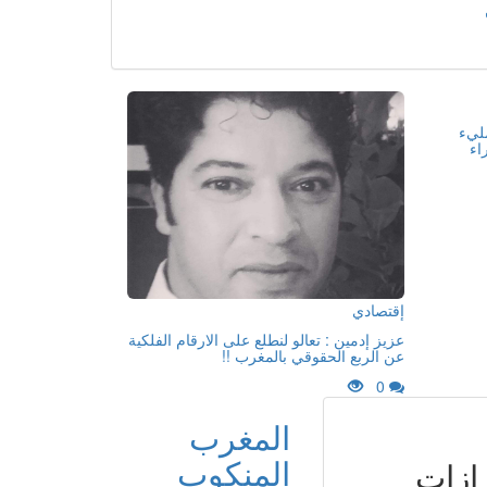
مليء
اء
إقتصادي
عزيز إدمين : تعالو لنطلع على الارقام الفلكية
عن الربع الحقوقي بالمغرب !!
0
المغرب
المنكوب
ازات