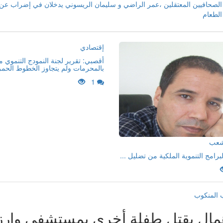
الصحافيين المعتقلين ،عمر الراضي و سليمان الريسوني يدخلان في إضراب عن
الطعام
إقتصادي
أقصبي: تقرير لجنة النمودج التنموي 
بالمحرمات ولم يتجاوز الخطوط الحمر
1
لشعب
لبرامج التنموية الملكية من تضليل ...
 المنكوب
همال يقتل طفلة أخرى بمستشفى وارز