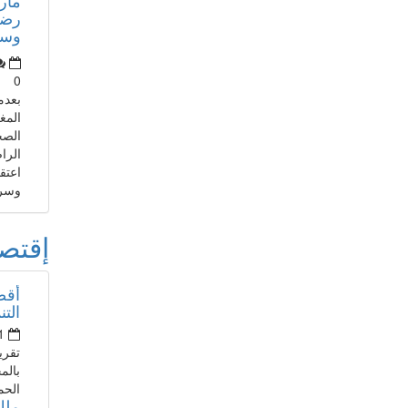
رضا
وسأذ
0
بعدم
المغ
الصح
الرا
اعتق
وسري
إقتص
أقص
التن
1
تقري
بالم
الحم
ملك