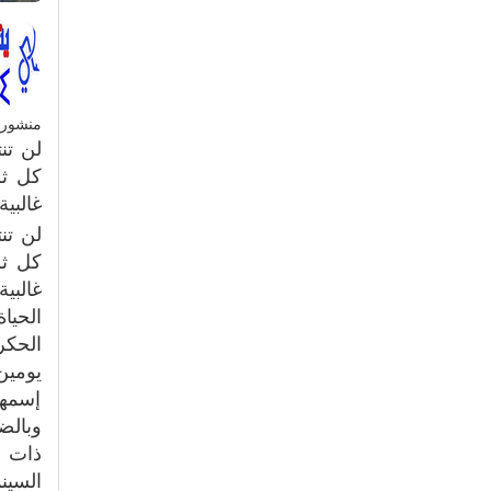
منشور
لن تن
كل ثر
غالبي
لن تن
كل ثر
غالبي
الحيا
الحكر
يومين
إسمه
وبالض
ذات ا
السين