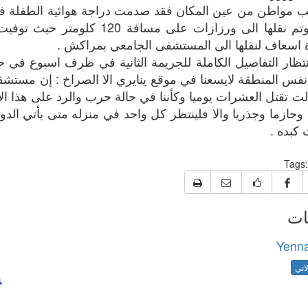
مواطن من عين المكان فقد صدمت دراجة هوائية الطفلة فاط
بيتها وتم نقلها الى ورزازات على مسافة 
 اسعاف لنقلها الى المستشفى الجامعي بمراكش .
تظار التفاصيل الكاملة للجريمة الثانية في ظرف اسبوع في
فس المنطقة لايسعنا في موقع ينايري الا الصراخ : إن مست
لت تقتل العشرات يوميا وكأننا في حالة حرب والرد على هذا الا
 وحازما وجذريا والا فلينتظر كل واحد في منزله متى يأتي الدو
 كبده .
Tags:
ات
Yenna
اتي