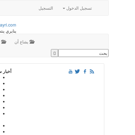
تسجيل الدخول
التسجيل
ayri.com
ينايري ينت
يشاع أن
م
أخبار 