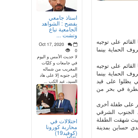
استاذ جامعي
يفضح : الشواهد
الجامعية تباع
وتشت ...
القائم على توجيه
Oct 17, 2020
ف الحماية بينما
0
لا حديث الأمس و اليوم
في جامعات و كليّات
القائم على توجيه
المغريب من شماله
ف الحماية بينما
إلى جنوبه إلا على هاد
ي يظلوا على قيد
السيد، عبد الكب ...
ا قطرة في بحر من
ور على طفلة أخرى
 الجنوب الشرقي
حيث شهقت الطفلة
اختلالات في
محاربة كورونا
دي حساين بمدينة
(كوفيد19)