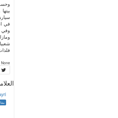
وحسب 
سيارة
في ان
وفي ن
ومازا
شعبيا
فلذات
None
العلام
yri
مقال