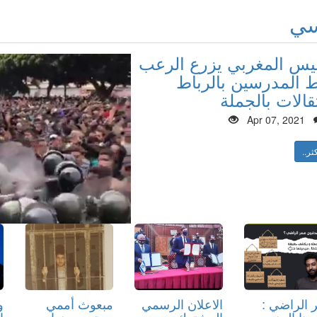
سي
ليس المغربي يزرع الرعب
المدرسين بالرباط
قالات بالجملة
Apr 07, 2021
ثر..
 الراضي :
الاعلان الرسمي
مبعوث أممي
و
سنا الجنس
المشترك بين
يستعيد سنوات
ا