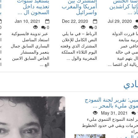
ئيا كراشدين
أمريكا والمغرب
تعذيبه داخل
ا
 ...
واسرائيل
السجون ال ...
ب
Jan 10, 2021
Dec 22, 2020
Jul 29, 2020
0
0
0
ا قررت الدولة
الرباط – في ما يلي
عبر تدوينة فايسبوكية
ص
ربية متابعة
النص الكامل للإعلان
استعاد المناضل
ا
افي عمر
المشترك الذي وقعته
اليساري السابق جمال
ب
ضي في حالة
اليوم الثلاثاء المملكة
بنعمر والمسشار
ا
ال بتهم غبية
المغربية والول ...
الخاص السابق الامين
م
الية اي اغتصا ...
الع ...
ا
ادي
بي: تقرير لجنة النمودج
موي مليء بالمحر ...
May 31, 2021
ر لجنة النموذج التنموي مليء
حرمات وبقي في حدود الخطوط
راء
 المغرب