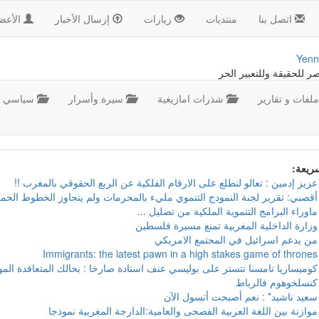
اتصل بنا
منتديات
زيارات
إرسال الأخبار
الأعض
Yenn
صر للحقيقة وللتعبير الحر
لفات و تقارير
شذرات امازيغية
سيرة وأسرار
سياسي
سريعة:
عزيز إدمين : تعالو لنطلع على الارقام الفلكية عن الربع الحقوقي بالمغرب !!
أقصبي: تقرير لجنة النمودج التنموي مليء بالمحرمات ولم يتجاوز الخطوط الحمر
ماوراء البرامج التنموية الملكية من تضليل ...
وزارة الداخلية المغربية تمنع مسيرة فلسطين
من يدعم اسرائيل في المجتمع الامريكي
Immigrants: the latest pawn in a high stakes game of thrones
كوميساريا تامسنا تتستر على بوليسي عنف استادة صارخا : بحالك المتعاقدة ال
كنسلخوهوم فالرباط
سعيد ناشيد* : نعم أصبحت أتسول الآن
موازنة بين اللغة العربية الفصحى والعامية:الدارجة المغربية نموذجا