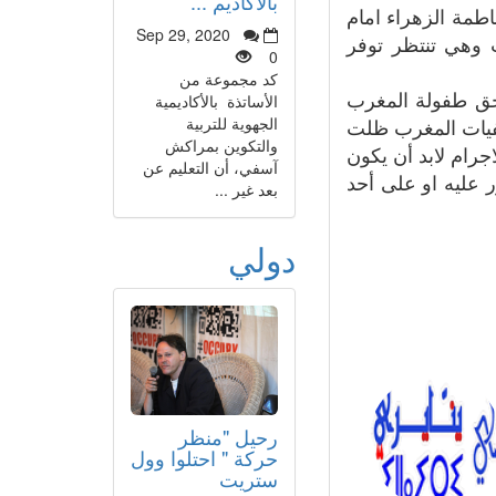
بالأكاديم ...
مة الزهراء امام
Sep 29, 2020
120 كلومتر حيث توفيت وهي تنتظر توفر
0
كد مجموعة من
 حق طفولة المغرب
الأساتذة بالأكاديمية
الجهوية للتربية
شفيات المغرب ظلت
والتكوين بمراكش
جرام لابد أن يكون
آسفي، أن التعليم عن
ر عليه او على أحد
بعد غير ...
دولي
رحيل "منظر
حركة " احتلوا وول
ستريت