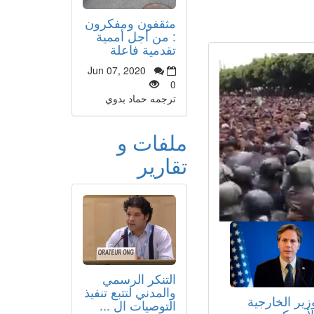
مثقفون ومفكرون
: من أجل أممية
تقدمية فاعلة
Jun 07, 2020
0
ترجمه حماد بدوي
ملفات و
تقارير
التنكر الرسمي
والمدني لتتبع تنفيذ
زير الخارجية
التوصيات ال ...
لأمريكي يصدم