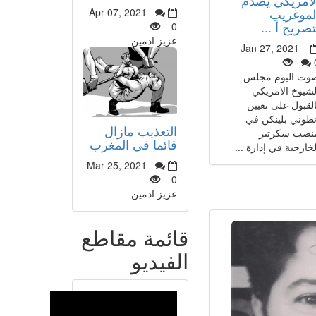
لموغريب
Apr 07, 2021
تصريح أ ...
0
عزيز ادمين
Jan 27, 2021
وت اليوم مجلس
لشيوخ الامريكي
القبول على تعيين
نطوني بلينكن في
التعذيب مازال
نصب سكرتير
قائما في المغرب
لخارجية في إدارة ...
Mar 25, 2021
0
عزيز ادمين
قائمة مقاطع
الفيديو