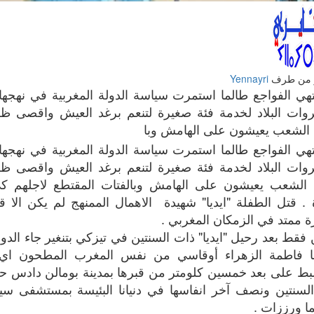
 من طرف
Yennayri
تهي الفواجع طالما استمرت سياسة الدولة المغربية في نهجها 
وات البلاد لخدمة فئة صغيرة لتنعم برغد العيش واقصى ظرو
ة الشعب يعيشون على الهامش وبا
تهي الفواجع طالما استمرت سياسة الدولة المغربية في نهجها 
وات البلاد لخدمة فئة صغيرة لتنعم برغد العيش واقصى ظرو
ة الشعب يعيشون على الهامش وبالفتات المقتطع لاجلهم ك
ة . قتل الطفلة "ايديا" شهيدة الاهمال الممنهج لم يكن ال
ة ممتد في الزمكان المغربي .
 فقط بعد رحيل "ايديا" ذات السنتين في تيزكي بتنغير جاء الد
ا فاطمة الزهراء أوقاسي من نفس المغرب المطحون اي
بط على بعد خمسين كلومتر من قبرها بمدينة بومالن دادس 
لسنتين ونصف آخر انفاسها في دنيانا البئيسة بمستشفى سي
ما ورززات .