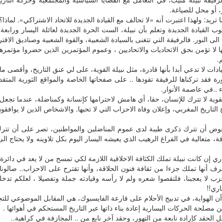
، أو محل للصياغة.
ا تريد: ولهذا اعتبرت أنه «لا تحالف مع القيادة الجديدة للاتحاد الاشتراكي». لماذا؟
ب القيادة الجديدة وتعلم بأن نبيلة، الست الحرة الجديدة لعائلة اليسار ورابعة 
الى النور. فالرفيقة التي تتغنى بالسيادة الشعبية، والقوة الشعبية وصناديق الاقتر
ها لا تؤمن بحق الاتحاديات والاتحاديين ، وعموم المؤتمرين الذين حضروا مؤتمره
.
دات لا تدعي أبدا بأنها قادرة، مثل نبيلة القوية، على لي عنق التاريخ، وأقصى ما 
ورة فقد تركناها للرفيقة تقودها .. على صفحاتها الخاصة والمواقع الثورية المتقد
 ..في عاصمة الأنوار.
لقوية لا تترك للإنسان، حقا، أي هامش لاحترامها كإنسانة وكمناضلة، عندما تجعل 
التاريخ المغربي، وإعلان وفاة الاحزاب التي لا تحبها. والاشخاص الذين لا يوافقون
ض أن تترك ذكرى طيبة لدى عموم المناضلين والمواطنين، تصر على أن تترك
، متعالية في الفراغ الرهيب الذي يعيشه اليسار اليوم بكل تلاوينه ولا يحتاج ا
ري إن كانت نبيلة تملك الكثافة الاخلاقية اللازمة لكي تمسح من لا يعد في دائرة 
رف أنها تملك جزءا من ثقافة فنون الحلاقة، وأنها تقترح على الاحزاب.. صالو
حزب لا يعجبنا، فلتقصوا شعره ولم لا رأسه وقيادته جملة وتفصيلا ، لعلكم ت
ري!!
أن الهواية، في تدبيج الأحلام على قارعة الفايسبوك، هي المقابل الموضوعي للت
مصلحة الحركات اليسارية إعادة بناء ذاتها عبر التاريخ المستحكم في أهوائها .
ل الحقد كإرادة نابعة من التهور، وحقد آخر نابع من .. المجازفة في كراهية..