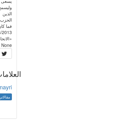
يسعى ، 
وليسمح 
الذين 
الحزب 
فما كان
3/2013
«الاتحا
None
العلاما
nayri
مقالاتي