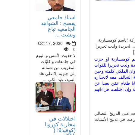
استاذ جامعي
يفضح : الشواهد
الجامعية تباع
وتشت ...
الحركة "باسم كوميسارية
Oct 17, 2020
ى لجريدة ولدت تحريرا
0
لا حديث الأمس و اليوم
سم كوميسارية او حزب
في جامعات و كليّات
دة ولدت تحريرا للقوات
المغريب من شماله
وان الملكي كلمته وحين
إلى جنوبه إلا على هاد
ة التحالف معه لانحداره
السيد، عبد الكب ...
يا طعام عفن بعيدا عن
ة وإن اختلفت قراءاتهم
ت على التاريخ النضالي
اختلالات في
رعت في تدبيج الأمنيات
محاربة كورونا
(كوفيد19)