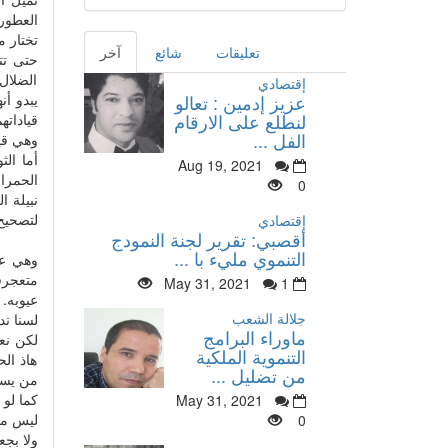
العطور
تختار م
تعليقات
شائع
آخر
حتى تتو
الضلال 
إقتصادي
يبدو أن
عزيز إدمين : تعالو
لنطلع على الارقام
قياداتهم
الفل ...
وهي قيا
أما الث
Aug 19, 2021
الحمراء
0
نبيلة ا
لتصحيح 
إقتصادي
أقصبي: تقرير لجنة النمودج
التنموي مليء با ...
وهي عو
متعجرفة
May 31, 2021
1
عيوبه.
جلالة الشعب
لسنا ند
ماوراء البرامج
لكن نع
التنموية الملكية
هاذ ال
من تضليل ...
من يسا
كما لو 
May 31, 2021
ليس من 
0
ولا بجع