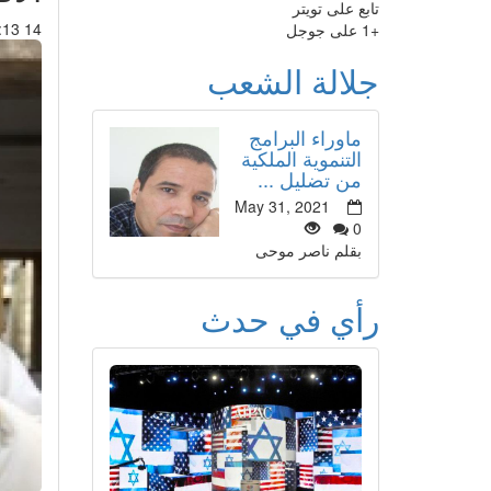
تابع على تويتر
14 Aug 2013 : 19:13
+1 على جوجل
جلالة الشعب
ماوراء البرامج
التنموية الملكية
من تضليل ...
May 31, 2021
0
بقلم ناصر موحى
رأي في حدث