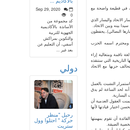
بالأكاديم ...
ن، في قطيعة واضحة مع
Sep 29, 2020
0
ر الاتحاد واليسار الذي
كد مجموعة من
دا بينه وبين الاتحاد.
الأساتذة بالأكاديمية
ارها النضالي)..يحفظون
الجهوية للتربية
والتكوين بمراكش
 ومحترم اسمه الحزب
آسفي، أن التعليم عن
بعد غير ...
ة ناقمة ومتعالية إزاء
 التاريخية التي ستنقذه
دولي
حالف حزبها مع الاتحاد
باستمرار التشبث بالعمل
أنه لحد الساعة لم يدق
 اليسارية.
تمنت العقول العدمية أن
سن اختيار قيادتها لأنها
رحيل "منظر
قائدة أن تقوم بمهمتها
حركة " احتلوا وول
شخصية الضيقة.
ستريت
، كما لو أنها محل لبيع