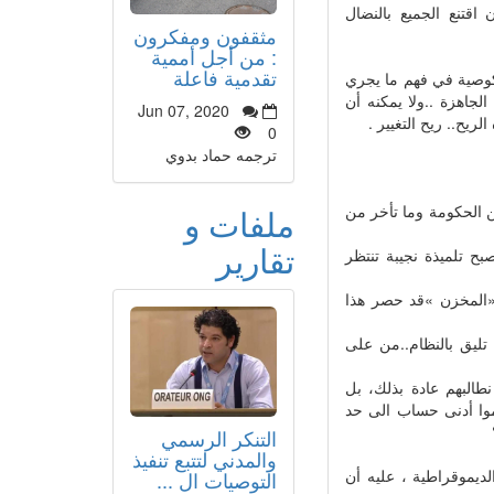
 اقتنع الجميع بالنضال
مثقفون ومفكرون
: من أجل أممية
تقدمية فاعلة
كوصية في فهم ما يجري
لجاهزة ..ولا يمكنه أن
Jun 07, 2020
يح.. ريح التغيير .
0
ترجمه حماد بدوي
ملفات و
من الحكومة وما تأخر من
تقارير
بح تلميذة نجيبة تنتظر
أن «المخزن »قد حصر هذا
 تليق بالنظام..من على
طالبهم عادة بذلك، بل
دموا أدنى حساب الى حد
التنكر الرسمي
والمدني لتتبع تنفيذ
ديموقراطية ، عليه أن
التوصيات ال ...