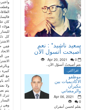
واعتبر
وقطعت 
العلاقا
فاليسار
كان على
هؤلاء ا
لليسار 
كل ذلك
الاشترا
سعيد ناشيد* : نعم
ففي حو
أصبحت أتسول الآن
الاتحاد
من الض
Apr 20, 2021
0
الاشتر
نعم أصبحتُ أتسوّل الآن..
وبالرغ
كبيرة ب
اقرأ أكثر..
مع القو
موظفو
أحد باب
الاكاديميات بين
بنكيران
ولا نعت
والرمضاني
يتم نعي
تترك ال
Apr 06, 2021
اليسار 
0
وهي زرع
بقلم لحسن أمقران
تميل ال