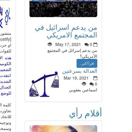
من يدعم اسرائيل في
المجتمع الامريكي
منشور
May 17, 2021
0
او حزب
من يدعم إسرائل في المجتمع
للقوات 
الأمريكي؟
هذه ال
الكومي
اقرأ أكثر..
الشعبية
العدالة بسرعتين
انتقدت 
Mar 19, 2021
الشديد
0
الجدال
اسماعين يعقوبي
للوضع 
كلمة ال
أقلام رأي
تجاوزت
للاتحا
وتوجيه 
وسمحت 