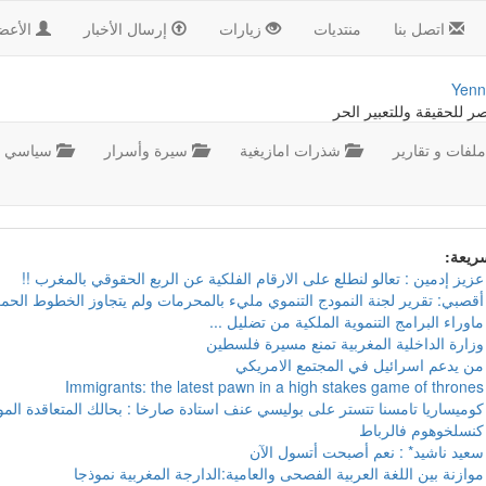
اتصل بنا
منتديات
زيارات
إرسال الأخبار
الأعض
Yenn
صر للحقيقة وللتعبير الحر
لفات و تقارير
شذرات امازيغية
سيرة وأسرار
سياسي
سريعة:
عزيز إدمين : تعالو لنطلع على الارقام الفلكية عن الربع الحقوقي بالمغرب !!
أقصبي: تقرير لجنة النمودج التنموي مليء بالمحرمات ولم يتجاوز الخطوط الحمر
ماوراء البرامج التنموية الملكية من تضليل ...
وزارة الداخلية المغربية تمنع مسيرة فلسطين
من يدعم اسرائيل في المجتمع الامريكي
Immigrants: the latest pawn in a high stakes game of thrones
كوميساريا تامسنا تتستر على بوليسي عنف استادة صارخا : بحالك المتعاقدة ال
كنسلخوهوم فالرباط
سعيد ناشيد* : نعم أصبحت أتسول الآن
موازنة بين اللغة العربية الفصحى والعامية:الدارجة المغربية نموذجا