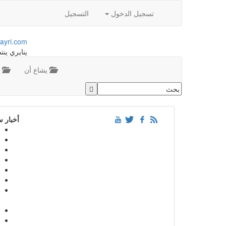
تسجيل الدخول
التسجيل
ayri.com
ينايري ينت
يشاع أن
م
أخبار 