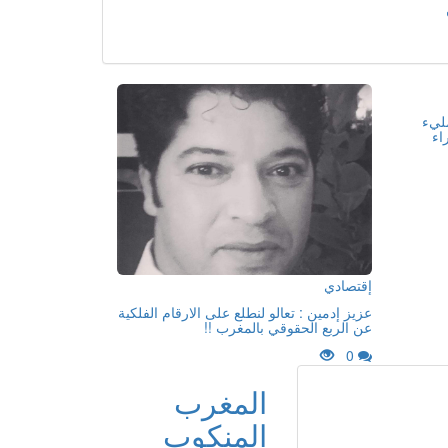
مليء
اء
إقتصادي
عزيز إدمين : تعالو لنطلع على الارقام الفلكية
عن الربع الحقوقي بالمغرب !!
0
المغرب
المنكوب