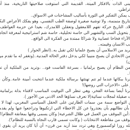
نى الذات بالافكار الميتة، القديمة التي استوفت صلاحيتها التاريخية، منذ أن
قراطي.
 يمكن التفكير في الثورة بأساليب المشاحنات في الاسواق..
تاريخ منمنمة، ولا توشية صغيرة لوصفة الطب النفسي، وهو يفكك الأعراض الن
اد. التاريخ حركة تفهم اللامعقول وتعقلن اللامدرك، بعيدا عن حزمة العواطف ا
بتحويل السب والتشهير الى حاسة تحليلية، حاسة شم استراتيجية لمعرفة اتجاه الر
آراء فخاخا عصابية ولا شراكا ممتدة من الفكرة الى الواقع..
ب الانسان وقيمته..
يد من الاسلامي أن يصبح علمانيا لكي تقبل به..(انظر الحوار )
ن الاتحادي أن يصبح منيبيا لكي يدخل دفتر الحالة المدنية..(وتغفر له ما تقدم 
ن)
من النظام أن يصبح برلمانيا ، بسرعة الفاست فود.. ،وتريد من الملكية أن تص
.
رنا ببكائها عندما لم تتم تهنئتها برسالة ملكية عندما انتخبت أمينة عامة..وك
ز على «الاحزاب التي روضها)!
رنا أيضا بساعة الفخر، وهي تنظر الى التوقيت المناسب لاقتناء بذلة برلمانية
قيلة لمجلات نسائية(لا تعرف نساؤها الحد الادنى من الأجور ).
 التواضع سمة من سمات الطارئين على الحقل السياسي المغربي، لهذا لا ن
بأن نطالبهم بأن يعتذروا عن كل الاخطاء التي ارتكبوها وتراجعوا عنها ولم يق
:أين الموقف من العمل في ظلال الشرعية( وكان يسمى وقتها بمعانقة النظام)؟
وقف من مقاطعة الانتخابات ( وكانت تسمى قارب النجاة بالنسبة للنظام؟).
له روزا لوكسمبورغ وهي تردد منذ أزيد من قرن« أن أيا كان يريد أن يقوي ال