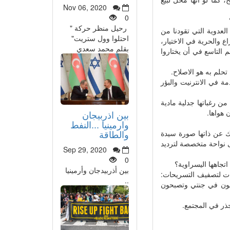
Nov 06, 2020
0
رحيل منظر حركة "
العدوية التي تقودنا من
احتلوا وول ستريت"
اع والحرية في الاختيار،
بقلم محمد سعدي
م التاسع في أن يختاروا
تحلم به هو الاصلاح.
مة في الانترنيت والبؤر
من رغباتها جدلية مادية
 هواها.
بين اذربيجان
وارمينيا ...النفط
والطاقة
 عن ذاتها صورة سيدة
لى نواحة متخصصة لترديد
Sep 29, 2020
0
اتجاهها اليسراوية؟
بين أذربيدجان وأرمينيا
نات لتصفيف التسريحات:
..
دخلون في جنتي وتصبحون
جذر في المجتمع.