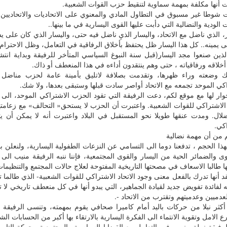
ت أنها مكلفة بمهمة سماوية لتنقيط حزب القوات الشعبية.
شوطا غير مسبوق في التطاول المادي والمعنوي على الاتحاديات والاتحاديي
ت الودية والنضالية التي دأبت عليها القوى اليسارية في ما بينها..
، الذي ناضل مع الاتحاد، واليسار الذيِ ناضل فيه حتى، واليسار الذي كان على يسا
 يمينه.. كل هذا اليسار ظل يحتفظ بأخلاق الرفاقية في التعامل، وظل الاحترام سي
لذين صنعوا مجد اليسار(قبل سنة النبوغ السياسي المتأخر للرفيقة وبداية انتش
أخلاقه ورفاقياته ، حتى وهم ينتقدون أداءه في هذا المنعطف أو ذاك.
 وضعته وراء ظهرها، وتقدمت بصلافة لاتليق بأمينة عامة لحزب مناضل
كي الموحد تجمعه مع الاتحاد أواصر سادت قبلها وستبقى بعدها، ولا شك.
ار لها مع موقع لكم، دعت الرفيقة التي تقود الحزب الاشتراكي الموحد، الى لغ
 الاشتراكي للقوات الشعبية. واعتبرت أن الحزب لا يستحق« التحالف» مع زعامتها
لال. ومدت عنقها طويلا نحو المستقبل في البلاد واعتبرت أنه لا يمكن أن يت
اكي.
م من أن مهمة نضالية
هذا الحجم ، تدفعنا دوما الى التسامي عن النزعات الطفولية اليسارية، ولنعلن 
ى والضمائر الحية من اليسار والقوى المجتمعية، فإننا ننبه الرفيقة منيب الى 
ها طالبا الاسعاف في مصحتها التاريخية المفتوحة لعلاج حالات المجتمع والتنظيمات
قد أنها تدرك بالفعل معنى وجود الاتحاد الاشتراكي للقوات الشعبية- الذي طالما 
ه لفائدة تفويض جديد لقيادة الجماهير، التي يبدو أنها في كل منعطف تاريخي لا تح
عدميين وعدميتهم وتقترب من الاتحاد -.
أكثر نبلا من حركات باليد أمام كاميرا صحافي يقوم بمهمته، وتنسى الرفيقة ال
 الامل وتقوية الانتماء الى الفكرة اليسارية بالارتقاء بها أكبر من الحسابات ال
رفيقة نبيلة منيب، في التعامل مع القضايا السياسية والمجتمعية وحركة التاريخ