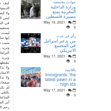
حوادث مجتمعية
كيف تب
وزارة الداخلية
الديمو
المغربية تمنع
ولا كيف
مسيرة فلسطين
ليس ال
May 19, 2021
في البل
0
يستقيم 
ليست ال
رأي في حدث
إنها صل
من يدعم اسرائيل
منيب تر
في المجتمع
وتريد م
الامريكي
البرلما
May 17, 2021
وتريد 
0
تنقيطها.
ولا تذك
باللاتينية
الامتيا
Immigrants: the
ولا تذك
latest pawn in a
صفحات ص
high sta ...
لم يكن
May 17, 2021
نكتفي 
0
الساعة
أين الم
رحم ال