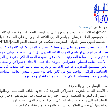
 من طرف
Yennayri
[justify][color]هذه الافتتاحية ليست منشورة على شراويط "الصحراء المغربية" او "
 الكوميسير الجلاد عرشان او باسم الحزب الثكنة للقادري بل على الصفحة الاول
الشعبية لتنتهي منبرا للقوادة المخزنية . سكتت عن فضيحة العفو الملك[/HTML]
افتتاحية ليست منشورة على شراويط "الصحراء المغربية" او "الحركة "با
سير الجلاد عرشان او باسم الحزب الثكنة للقادري بل على الصفحة الاولى لجري
 لتنتهي منبرا للقوادة المخزنية . سكتت عن فضيحة العفو الملكي حتى قال الدي
الأمينة العامة لليسار الاشتراكي الموحد أداء قيادة الاتحاد الاشتراكي واستحال
 نحو المستنقع المخزني خرجت الجريدة والحزب بمقال تقيأ فيه معديه كل بقا
 السياسي الراقي الواجب بين من كانوا ذات يوم ينتمون لنفس العائلة السياسي
واسشرافات مستقبله . اليكم افتتاحية جماعة لشكر وحواريهم :
عدد : اليسار لا يبنى بالعجرفة..
 الأمينة العامة للحزب الاشتراكي الموحد كل حدود اللباقة السياسية، وتطاول
د الاشتراكي للقوات الشعبية، وعلى اختيارات مناضليه، في مؤتمرهم الأخير، وب
التعليمات الى مناضلاته ومناضليه، كي يتبعوا الطريق الذي ترسمه لهم.
لنفسها بأن تعطي العلامات السالبة والموجبة لمن تشاء وكما تشاء.