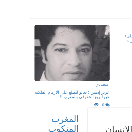
مليء
اء
إقتصادي
عزيز إدمين : تعالو لنطلع على الارقام الفلكية
عن الربع الحقوقي بالمغرب !!
0
المغرب
المنكوب
لانسان