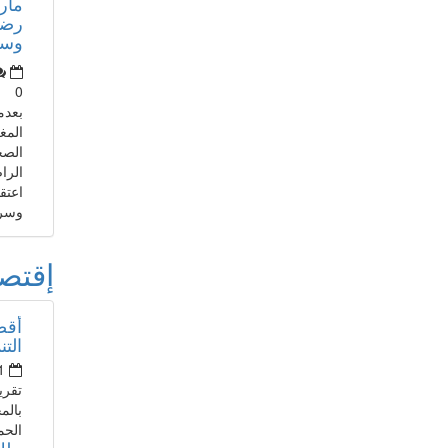
مار
رضا
وسأذ
0
بعدم
المغ
الصح
الرا
اعتق
وسري
إقتص
أقص
التن
1
تقري
بالم
الحم
ملك