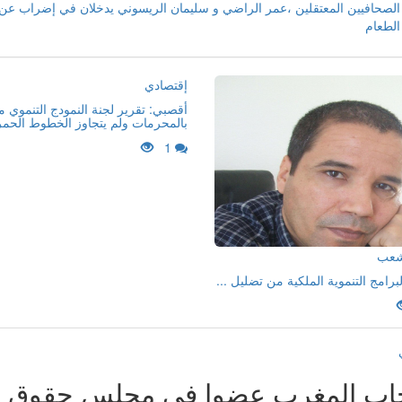
الصحافيين المعتقلين ،عمر الراضي و سليمان الريسوني يدخلان في إضراب عن
الطعام
إقتصادي
أقصبي: تقرير لجنة النمودج التنموي 
بالمحرمات ولم يتجاوز الخطوط الحمر
1
لشعب
لبرامج التنموية الملكية من تضليل ...
خاب المغرب عضوا في مجلس حقوق ا