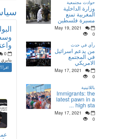
حوادث مجتمعية
وزارة الداخلية
سيا
المغربية تمنع
مسيرة فلسطين
البو
May 19, 2021
0
وسط 
واعت
رأي في حدث
من يدعم اسرائيل
0
في المجتمع
ينايري
الامريكي
اقرأ أك
May 17, 2021
0
باللاتينية
Immigrants: the
latest pawn in a
high sta ...
May 17, 2021
0
عمر