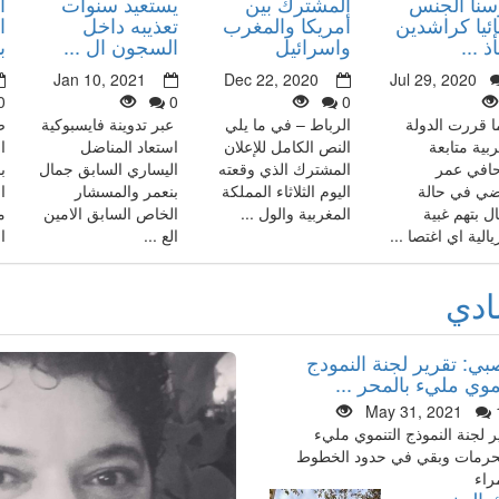
سنا الجنس
المشترك بين
يستعيد سنوات
ا
ئيا كراشدين
أمريكا والمغرب
تعذيبه داخل
ا
 ...
واسرائيل
السجون ال ...
ب
Jan 10, 2021
Dec 22, 2020
Jul 29, 2020
0
0
0
ا قررت الدولة
الرباط – في ما يلي
عبر تدوينة فايسبوكية
ص
ربية متابعة
النص الكامل للإعلان
استعاد المناضل
ا
افي عمر
المشترك الذي وقعته
اليساري السابق جمال
ب
ضي في حالة
اليوم الثلاثاء المملكة
بنعمر والمسشار
ا
ال بتهم غبية
المغربية والول ...
الخاص السابق الامين
م
الية اي اغتصا ...
الع ...
ا
ادي
بي: تقرير لجنة النمودج
موي مليء بالمحر ...
May 31, 2021
ر لجنة النموذج التنموي مليء
حرمات وبقي في حدود الخطوط
راء
 المغرب