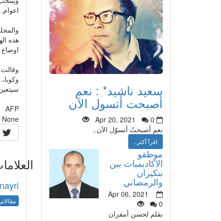
اعوام.
والمجلس
اوضاع 
وقالت 
وكوبا،
سعيد ناشيد* : نعم
سيتعين
أصبحت أتسول الآن
AFP
None
Apr 20, 2021
0
نعم أصبحتُ أتسوّل الآن..
اقرأ أكثر..
موظفو
العلاما
الاكاديميات بين
بنكيران
والرمضاني
nayri
Apr 06, 2021
مقالاتي
0
بقلم لحسن أمقران