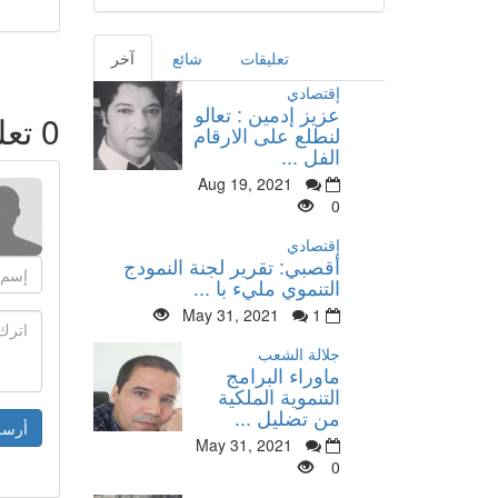
تعليقات
شائع
آخر
إقتصادي
عزيز إدمين : تعالو
0
تعل
لنطلع على الارقام
الفل ...
Aug 19, 2021
0
إقتصادي
أقصبي: تقرير لجنة النمودج
التنموي مليء با ...
May 31, 2021
1
جلالة الشعب
ماوراء البرامج
التنموية الملكية
من تضليل ...
May 31, 2021
0