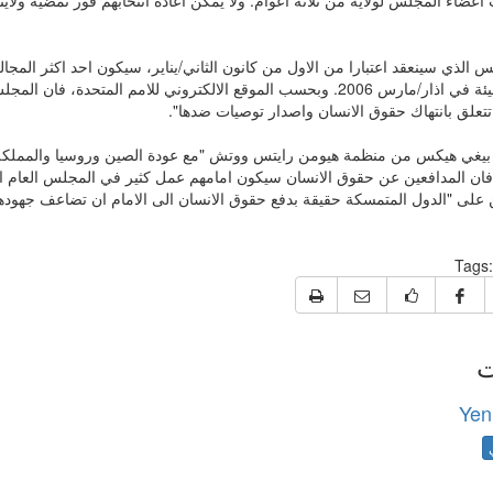
 الذي سينعقد اعتبارا من الاول من كانون الثاني/يناير، سيكون احد اكثر المجا
هذه الهيئة في اذار/مارس 2006. وبحسب الموقع الالكتروني للامم المتحدة، 
تتعلق بانتهاك حقوق الانسان واصدار توصيات ضدها".
بيغي هيكس من منظمة هيومن رايتس ووتش "مع عودة الصين وروسيا والمملكة ا
 فان المدافعين عن حقوق الانسان سيكون امامهم عمل كثير في المجلس العام ا
 على "الدول المتمسكة حقيقة بدفع حقوق الانسان الى الامام ان تضاعف جهودها
Tags:
ت
Yen