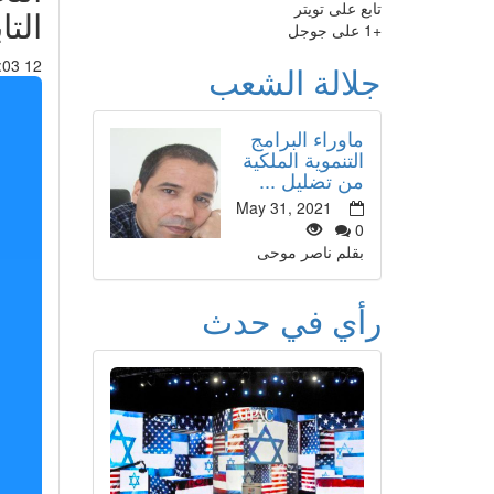
تابع على تويتر
التا
+1 على جوجل
12 Nov 2013 : 18:03
جلالة الشعب
ماوراء البرامج
التنموية الملكية
من تضليل ...
May 31, 2021
0
بقلم ناصر موحى
رأي في حدث