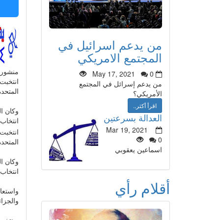
من يدعم اسرائيل في
المجتمع الامريكي
منشور
May 17, 2021
0
انتخبت 
من يدعم إسرائل في المجتمع
المتحدة
الأمريكي؟
اقرأ أكثر..
العدالة بسرعتين
انتخاب 
Mar 19, 2021
انتخبت 
0
المتحدة
اسماعين يعقوبي
انتخاب 
أقلام رأي
واستعاد
والجزائ
وينتخب 