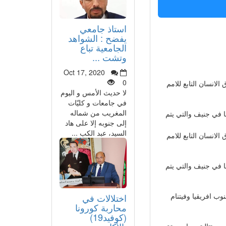
استاذ جامعي
يفضح : الشواهد
الجامعية تباع
وتشت ...
Oct 17, 2020
0
لانسان التابع للامم
لا حديث الأمس و اليوم
في جامعات و كليّات
المغريب من شماله
تحدة ومقرها في جنيف والتي يتم
إلى جنوبه إلا على هاد
السيد، عبد الكب ...
لانسان التابع للامم
تحدة ومقرها في جنيف والتي يتم
وب افريقيا وفيتنام
اختلالات في
محاربة كورونا
(كوفيد19)
ين متتاليتين، اي ستة