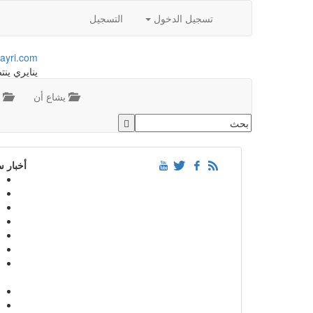
تسجيل الدخول
التسجيل
ayri.com
ينايري ينت
يشاع أن
م
أخبار 