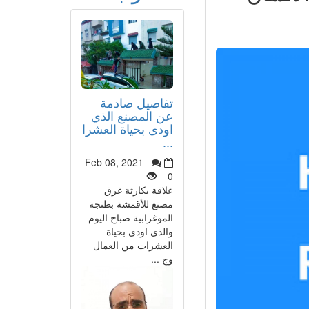
تفاصيل صادمة
عن المصنع الذي
اودى بحياة العشرا
...
Feb 08, 2021
0
علاقة بكارثة غرق
مصنع للأقمشة بطنجة
الموغرابية صباح اليوم
والذي اودى بحياة
العشرات من العمال
وج ...