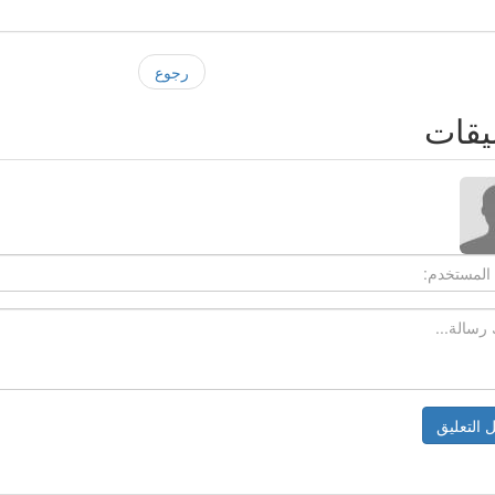
رجوع
يقات