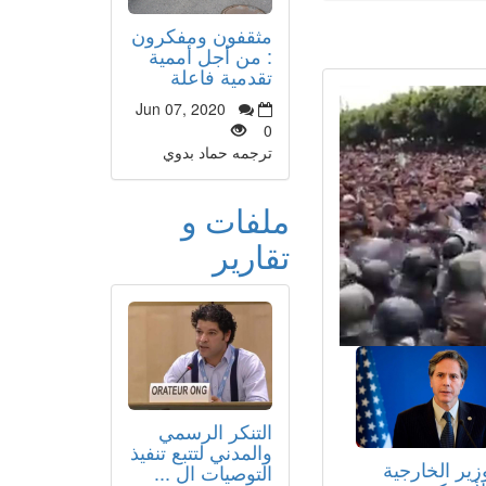
مثقفون ومفكرون
: من أجل أممية
تقدمية فاعلة
Jun 07, 2020
0
ترجمه حماد بدوي
ملفات و
تقارير
التنكر الرسمي
والمدني لتتبع تنفيذ
زير الخارجية
التوصيات ال ...