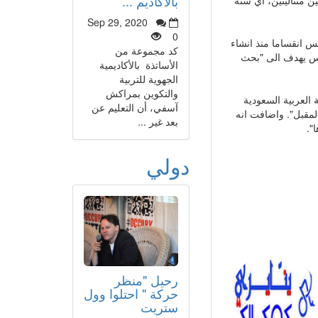
بالأكاديم ...
Sep 29, 2020
0
لس انقساما منذ انشاء
كد مجموعة من
فان المجلس يهدف الى "بحث
الأساتذة بالأكاديمية
الجهوية للتربية
والتكوين بمراكش
لعربية السعودية
آسفي، أن التعليم عن
لمقبل". واضافت انه
بعد غير ...
".
دولي
رحيل "منظر
حركة " احتلوا وول
ستريت