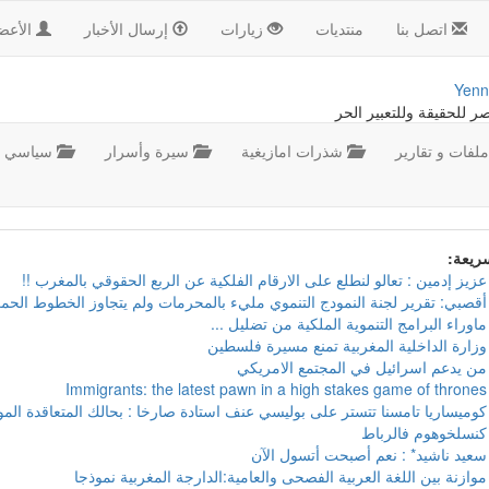
اتصل بنا
منتديات
زيارات
إرسال الأخبار
الأعض
Yenn
صر للحقيقة وللتعبير الحر
لفات و تقارير
شذرات امازيغية
سيرة وأسرار
سياسي
سريعة:
عزيز إدمين : تعالو لنطلع على الارقام الفلكية عن الربع الحقوقي بالمغرب !!
أقصبي: تقرير لجنة النمودج التنموي مليء بالمحرمات ولم يتجاوز الخطوط الحمر
ماوراء البرامج التنموية الملكية من تضليل ...
وزارة الداخلية المغربية تمنع مسيرة فلسطين
من يدعم اسرائيل في المجتمع الامريكي
Immigrants: the latest pawn in a high stakes game of thrones
كوميساريا تامسنا تتستر على بوليسي عنف استادة صارخا : بحالك المتعاقدة ال
كنسلخوهوم فالرباط
سعيد ناشيد* : نعم أصبحت أتسول الآن
موازنة بين اللغة العربية الفصحى والعامية:الدارجة المغربية نموذجا