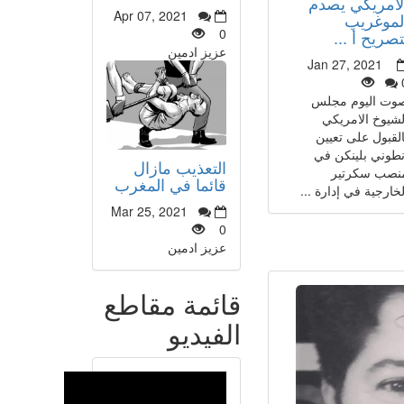
لأمريكي يصدم
Apr 07, 2021
لموغريب
0
تصريح أ ...
عزيز ادمين
Jan 27, 2021
وت اليوم مجلس
لشيوخ الامريكي
القبول على تعيين
نطوني بلينكن في
التعذيب مازال
نصب سكرتير
قائما في المغرب
لخارجية في إدارة ...
Mar 25, 2021
0
عزيز ادمين
قائمة مقاطع
الفيديو