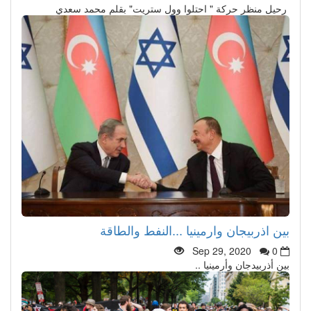
رحيل منظر حركة " احتلوا وول ستريت" بقلم محمد سعدي
بين اذربيجان وارمينيا ...النفط والطاقة
Sep 29, 2020
0
بين أذربيدجان وأرمينيا ..