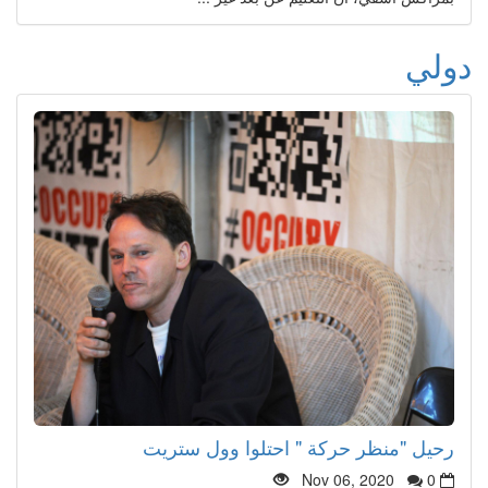
دولي
رحيل "منظر حركة " احتلوا وول ستريت
Nov 06, 2020
0