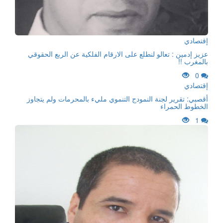
إقتصادي
عزيز إدمين : تعالو لنطلع على الارقام الفلكية عن الربع الحقوقي
بالمغرب !!
0
إقتصادي
أقصبي: تقرير لجنة النمودج التنموي مليء بالمحرمات ولم يتجاوز
الخطوط الحمراء
1