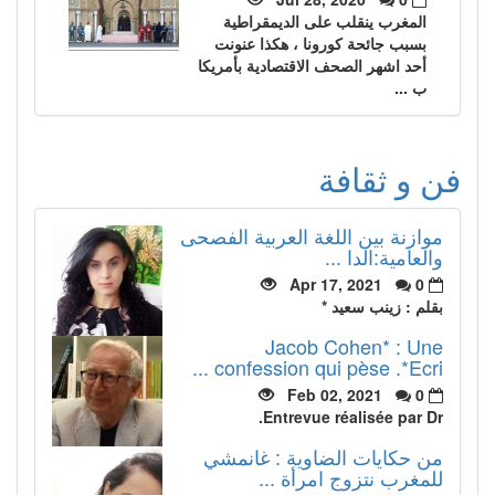
المغرب ينقلب على الديمقراطية
بسبب جائحة كورونا ، هكذا عنونت
أحد اشهر الصحف الاقتصادية بأمريكا
ب ...
فن و ثقافة
موازنة بين اللغة العربية الفصحى
والعامية:الدا ...
Apr 17, 2021
0
بقلم : زينب سعيد *
Jacob Cohen* : Une
confession qui pèse .*Ecri ...
Feb 02, 2021
0
Entrevue réalisée par Dr.
من حكايات الضاوية : غانمشي
للمغرب نتزوج امرأة ...