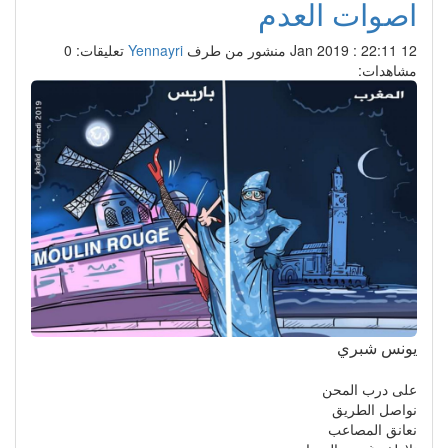
اصوات العدم
12 Jan 2019 : 22:11
منشور من طرف
Yennayri
تعليقات: 0
مشاهدات:
يونس شبري
على درب المحن
نواصل الطريق
نعانق المصاعب