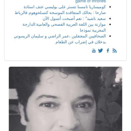
game of thrones
كوميساريا تامسنا تتستر على بوليسي عنف استادة
صارخا : بحالك المتعاقدة الموسخة كنسلخوهوم فالرباط
سعيد ناشيد* : نعم أصبحت أتسول الآن
موازنة بين اللغة العربية الفصحى والعامية:الدارجة
المغربية نموذجا
الصحافيين المعتقلين ،عمر الراضي و سليمان الريسوني
يدخلان في إضراب عن الطعام